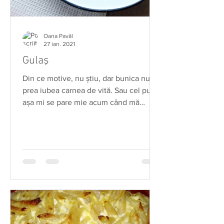
Oana Pavăl
27 ian. 2021
Gulaş
Din ce motive, nu ştiu, dar bunica nu
prea iubea carnea de vită. Sau cel puţin
aşa mi se pare mie acum când mă
răscolesc amintirile...