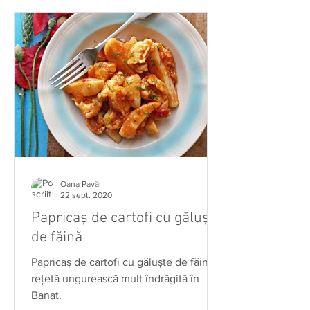
Oana Pavăl
22 sept. 2020
Papricaş de cartofi cu găluşte
de făină
Papricaş de cartofi cu găluşte de făină,
reţetă ungurească mult îndrăgită în
Banat.