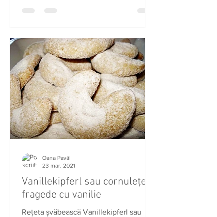
Oana Pavăl
23 mar. 2021
Vanillekipferl sau cornulețe
fragede cu vanilie
Rețeta șvăbească Vanillekipferl sau