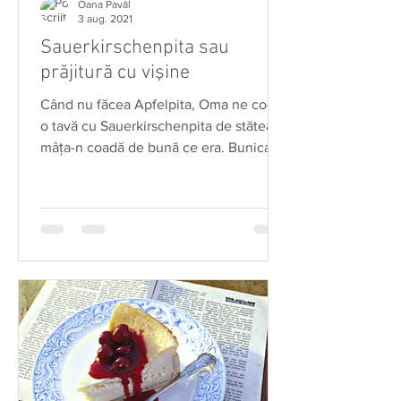
Oana Pavăl
3 aug. 2021
Sauerkirschenpita sau
prăjitură cu vişine
Când nu făcea Apfelpita, Oma ne cocea
o tavă cu Sauerkirschenpita de stătea şi
mâţa-n coadă de bună ce era. Bunica
folosea întotdeuna...