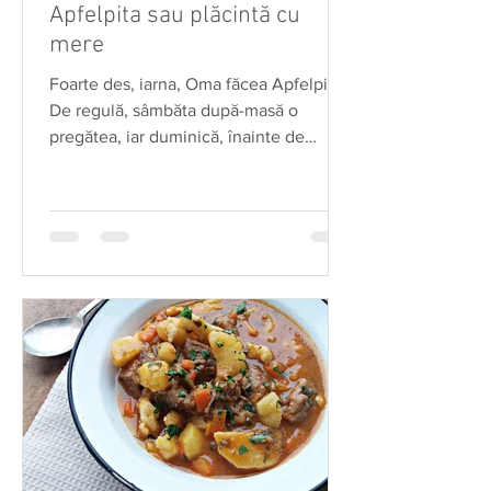
Apfelpita sau plăcintă cu
mere
Foarte des, iarna, Oma făcea Apfelpita.
De regulă, sâmbăta după-masă o
pregătea, iar duminică, înainte de
slujbă, prăjitura era deja...