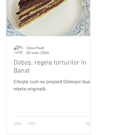
Oana Pavăl
29 sept. 2020
Doboş, regele torturilor în
Banat
Citeşte cum se prepară Doboşul după
reţeta originală.