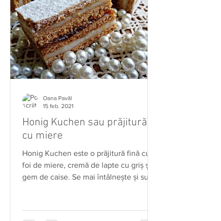
Oana Pavăl
15 feb. 2021
Honig Kuchen sau prăjitură
cu miere
Honig Kuchen este o prăjitură fină cu
foi de miere, cremă de lapte cu griş şi
gem de caise. Se mai întâlneşte şi sub
denumirea de...