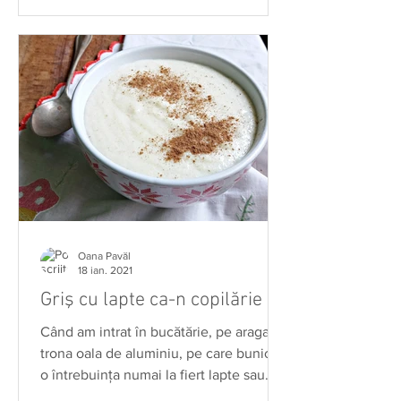
Oana Pavăl
18 ian. 2021
Griş cu lapte ca-n copilărie
Când am intrat în bucătărie, pe aragaz
trona oala de aluminiu, pe care bunica
o întrebuinţa numai la fiert lapte sau…
Flerul meu îmi...