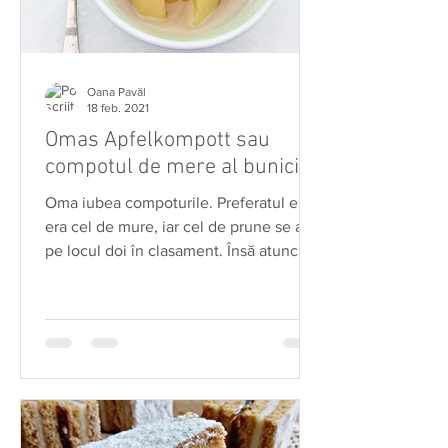
Oana Pavăl
18 feb. 2021
Omas Apfelkompott sau
compotul de mere al bunicii
Oma iubea compoturile. Preferatul ei
era cel de mure, iar cel de prune se afla
pe locul doi în clasament. Însă atunci
când venea vorba...