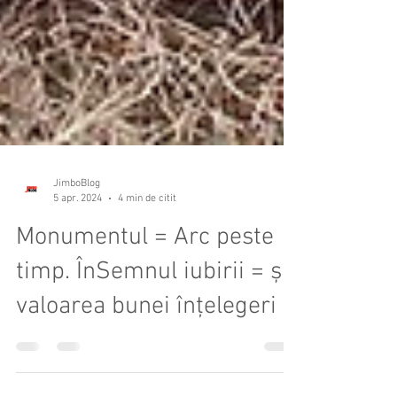
JimboBlog
5 apr. 2024
4 min de citit
Monumentul = Arc peste
timp. ÎnSemnul iubirii = și
valoarea bunei înțelegeri