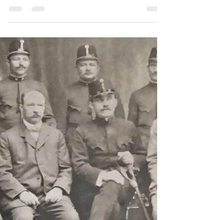
JimboBlog
1 iul. 2020
1 min de citit
Se vorbea mult în acele zile
despre el în Jimbolia