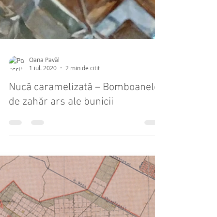
Oana Pavăl
1 iul. 2020
2 min de citit
Nucă caramelizată – Bomboanele
de zahăr ars ale bunicii