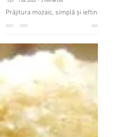
Oana Pavăl
1 iul. 2020
2 min de citit
Prăjitura mozaic, simplă și ieftină