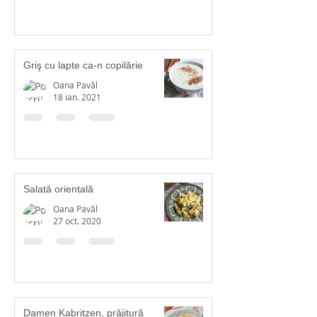
Griş cu lapte ca-n copilărie
Oana Pavăl
18 ian. 2021
Salată orientală
Oana Pavăl
27 oct. 2020
Damen Kabritzen, prăjitură