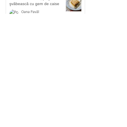
şvăbească cu gem de caise
Oana Pavăl
5 oct. 2020
1
/
4
Susține JimboBlog
Articolele de pe JimboBlog pot fi citite
gratuit! Însă găzduirea lor pe internet
ne costă circa 400 de euro pe an.
Pentru că JimboBlog e o inițiativă non-
profit, te rugăm să ne ajuți să păstrăm