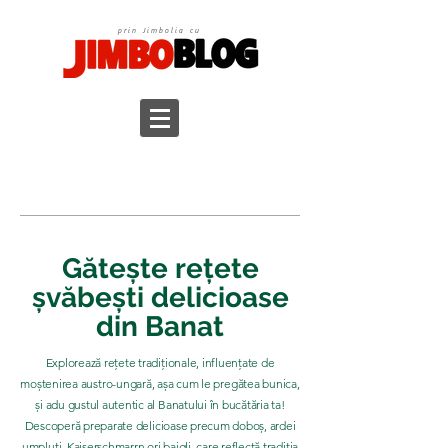
prin Jimbolia cu
Gătește rețete
șvăbești delicioase
din Banat
Explorează rețete tradiționale, influențate de
moștenirea austro-ungară, așa cum le pregătea bunica,
și adu gustul autentic al Banatului în bucătăria ta!
Descoperă preparate delicioase precum doboș, ardei
umpluți, Kaiserschmarrn ori baigli, care reflectă tradiția