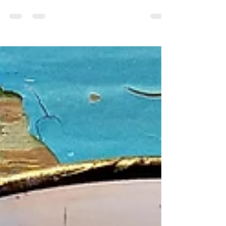
cornulețe fragede cu
vanilie