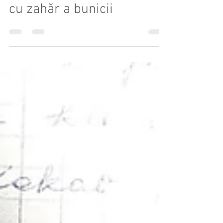
Oana Pavăl
1 iul. 2020
3 min de citit
Zuckerkipferl sau prăjitura
cu zahăr a bunicii