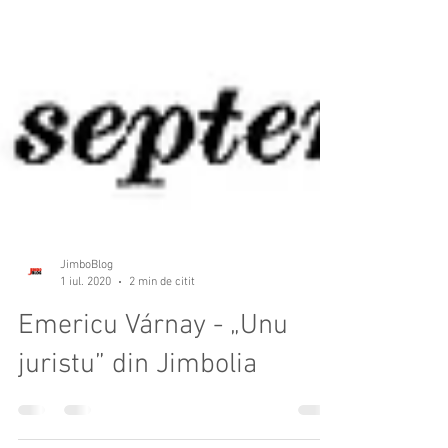
JimboBlog
1 iul. 2020
2 min de citit
Emericu Várnay - „Unu
juristu” din Jimbolia