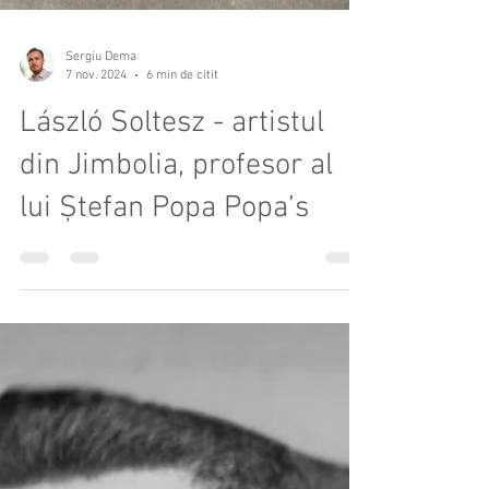
Sergiu Dema
7 nov. 2024
6 min de citit
László Soltesz - artistul
din Jimbolia, profesor al
lui Ștefan Popa Popa’s