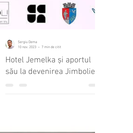
Sergiu Dema
10 nov. 2023
7 min de citit
Hotel Jemelka și aportul
său la devenirea Jimboliei