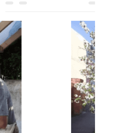
Profesorul Karl-Hans
Gross și dragostea sa
nemăsurată pentru
Jimbolia