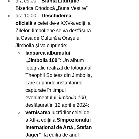
ora 09:00 – 
Sfânta Liturghie
 - 
Biserica Ortodoxă „Buna Vestire”
ora 10:00 – 
Deschiderea 
oficială
 a celei de-a XXV-a ediții a 
Zilelor Jimboliene se va desfășura 
la Casa de Cultură a Orașului 
Jimbolia și va cuprinde:
lansarea albumului 
„Jimbolia 100”
: Un album 
fotografic realizat de fotograful 
Theophil Soltesz din Jimbolia, 
care cuprinde instantanee 
capturate în timpul 
evenimentului 
Jimbolia 100
, 
desfășurat în 12 aprilie 2024;
vernisarea
 lucrărilor celei de-
a XII-a ediții a 
Simpozionului 
Internațional de Artă „Stefan 
Jäger”
: la ediția de anul 