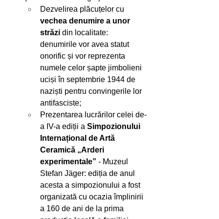
Dezvelirea plăcuțelor cu 
vechea denumire a unor 
străzi
 din localitate: 
denumirile vor avea statut 
onorific și vor reprezenta 
numele celor șapte jimbolieni 
uciși în septembrie 1944 de 
naziști pentru convingerile lor 
antifasciste;
Prezentarea lucrărilor celei de-
a IV-a ediții a 
Simpozionului 
Internațional de Artă 
Ceramică „Arderi 
experimentale” 
- Muzeul 
Stefan Jäger: ediția de anul 
acesta a simpozionului a fost 
organizată cu ocazia împlinirii 
a 160 de ani de la prima 