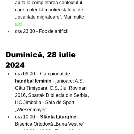
ajuta la completarea contextului 
care a oferit Jimboliei statutul de 
„localitate migratoare”. Mai multe 
aici
. 
ora 23:30 - Foc de artificii
Duminică, 28 iulie 
2024
ora 09:00 – Campionat de 
handbal feminin
 - junioare: A.S. 
Câtu Timișoara, C.S. Jiul Rovinari 
2016, Spartak Dibilecia din Serbia, 
HC Jimbolia - Sala de Sport 
„Wiesenmayer”
ora 10:00 – 
Sfânta Liturghie
 - 
Biserica Ortodoxă „Buna Vestire”
ora 10:00 - 16:00 - 
Expoziție de 