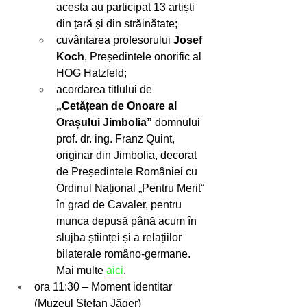
acesta au participat 13 artiști 
din țară și din străinătate;
cuvântarea profesorului 
Josef 
Koch
, Președintele onorific al 
HOG Hatzfeld;
acordarea titlului de 
„Cetățean de Onoare al 
Orașului Jimbolia”
 domnului 
prof. dr. ing. Franz Quint, 
originar din Jimbolia, decorat 
de Președintele României cu 
Ordinul Național „Pentru Merit“ 
în grad de Cavaler, pentru 
munca depusă până acum în 
slujba științei și a relațiilor 
bilaterale româno-germane. 
Mai multe 
aici
.
ora 11:30 – Moment identitar 
(Muzeul Stefan Jäger) 