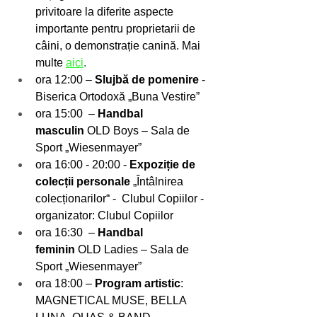
privitoare la diferite aspecte 
importante pentru proprietarii de 
câini, o demonstrație canină. Mai 
multe 
aici
.
ora 12:00 – 
Slujbă de pomenire 
- 
Biserica Ortodoxă „Buna Vestire”
ora 15:00  – 
Handbal 
masculin
 OLD Boys – Sala de 
Sport „Wiesenmayer”
ora 16:00 - 20:00 - 
Expoziție de 
colecții personale
 „Întâlnirea 
colecționarilor“ -  Clubul Copiilor - 
organizator: Clubul Copiilor 
ora 16:30  – 
Handbal 
feminin
 OLD Ladies – Sala de 
Sport „Wiesenmayer”
ora 18:00 – 
Program artistic
: 
MAGNETICAL MUSE, BELLA  