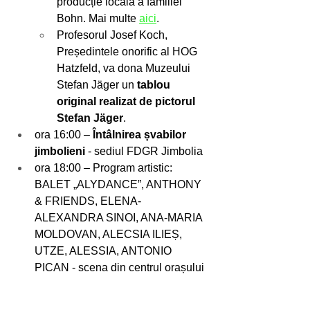
producție locală a familiei 
Bohn. Mai multe 
aici
.
Profesorul Josef Koch, 
Președintele onorific al HOG 
Hatzfeld, va dona Muzeului 
Stefan Jäger un 
tablou 
original realizat de pictorul 
Stefan Jäger
.
ora 16:00 – 
Întâlnirea șvabilor 
jimbolieni
 - sediul FDGR Jimbolia 
ora 18:00 – Program artistic: 
BALET „ALYDANCE”, ANTHONY 
& FRIENDS, ELENA-
ALEXANDRA SINOI, ANA-MARIA 
MOLDOVAN, ALECSIA ILIEȘ, 
UTZE, ALESSIA, ANTONIO 
PICAN - scena din centrul orașului