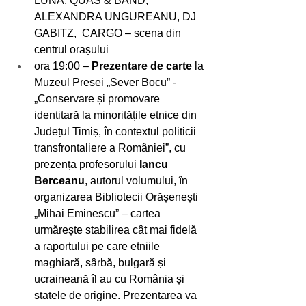
LUNA, QUAS & BAND, 
ALEXANDRA UNGUREANU, DJ 
GABITZ,  CARGO – scena din 
centrul orașului
ora 19:00 – 
Prezentare de carte 
la 
Muzeul Presei „Sever Bocu” - 
„Conservare și promovare 
identitară la minoritățile etnice din 
Județul Timiș, în contextul politicii 
transfrontaliere a României”, cu 
prezența profesorului 
Iancu 
Berceanu
, autorul volumului, în 
organizarea Bibliotecii Orășenești 
„Mihai Eminescu” – cartea 
urmărește stabilirea cât mai fidelă 
a raportului pe care etniile 
maghiară, sârbă, bulgară și 
ucraineană îl au cu România și 
statele de origine. Prezentarea va 