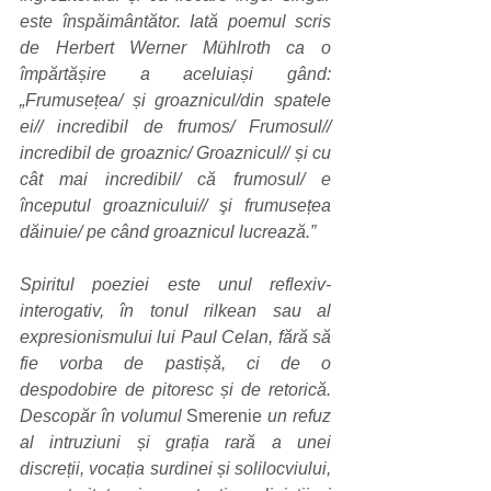
este înspăimântător. Iată poemul scris 
de Herbert Werner Mühlroth ca o 
împărtășire a aceluiași gând: 
„Frumusețea/ și groaznicul/din spatele 
ei// incredibil de frumos/ Frumosul// 
incredibil de groaznic/ Groaznicul// și cu 
cât mai incredibil/ că frumosul/ e 
începutul groaznicului// şi frumusețea 
dăinuie/ pe când groaznicul lucrează.” 
Spiritul poeziei este unul reflexiv-
interogativ, în tonul rilkean sau al 
expresionismului lui Paul Celan, fără să 
fie vorba de pastișă, ci de o 
despodobire de pitoresc și de retorică. 
Descopăr în volumul 
Smerenie
 un refuz 
al intruziuni și grația rară a unei 
discreții, vocația surdinei și solilocviului, 