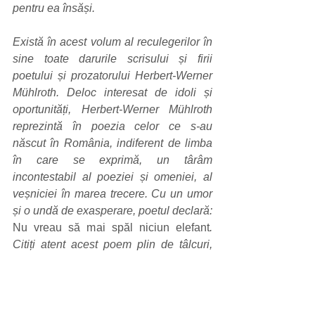
pentru ea însăși. 
Există în acest volum al reculegerilor în 
sine toate darurile scrisului și firii 
poetului și prozatorului Herbert-Werner 
Mühlroth. Deloc interesat de idoli și 
oportunități, Herbert-Werner Mühlroth 
reprezintă în poezia celor ce s-au 
născut în România, indiferent de limba 
în care se exprimă, un târâm 
incontestabil al poeziei și omeniei, al 
veșniciei în marea trecere. Cu un umor 
și o undă de exasperare, poetul declară: 
Nu vreau să mai spăl niciun elefant
. 
Citiți atent acest poem plin de tâlcuri, 
cum e întregul volum în care a fost 
cuprins. Cred că e timpul ca literatura lui 
Herbert-Werner Mühlroth să intre în 
istoriile literaturii contemporane. Cărora 