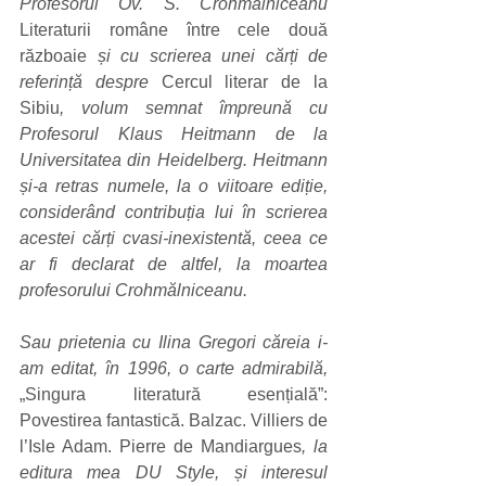
Profesorul Ov. S. Crohmălniceanu 
Literaturii române între cele două 
războaie
 și cu scrierea unei cărți de 
referință despre 
Cercul literar de la 
Sibiu
, volum semnat împreună cu 
Profesorul Klaus Heitmann de la 
Universitatea din Heidelberg. Heitmann 
și-a retras numele, la o viitoare ediție, 
considerând contribuția lui în scrierea 
acestei cărți cvasi-inexistentă, ceea ce 
ar fi declarat de altfel, la moartea 
profesorului Crohmălniceanu. 
Sau prietenia cu Ilina Gregori căreia i-
am editat, în 1996, o carte admirabilă, 
„Singura literatură esențială”: 
Povestirea fantastică. Balzac. Villiers de 
l’Isle Adam. Pierre de Mandiargues
, la 
editura mea DU Style, și interesul 