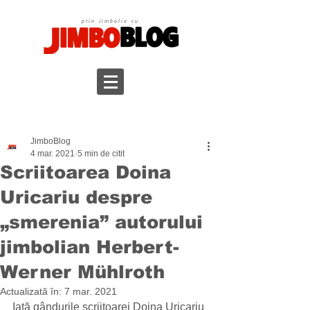
prin Jimbolia cu
JimboBlog
4 mar. 2021
5 min de citit
Scriitoarea Doina
Uricariu despre
„smerenia” autorului
jimbolian Herbert-
Werner Mühlroth
Actualizată în:
7 mar. 2021
Iată gândurile scriitoarei Doina Uricariu 