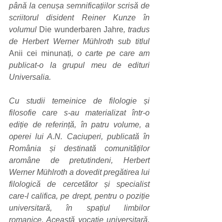
până la cenușa semnificațiilor scrisă de 
scriitorul disident Reiner Kunze în 
volumul 
Die wunderbaren Jahre
, tradus 
de Herbert Werner Mühlroth sub titlul 
Anii cei minunați
, o carte pe care am 
publicat-o la grupul meu de edituri 
Universalia. 
Cu studii temeinice de filologie și 
filosofie care s-au materializat într-o 
ediție de referință, în patru volume, a 
operei lui A.N. Caciuperi, publicată în 
România și destinată comunităților 
aromâne de pretutindeni, Herbert 
Werner Mühlroth a dovedit pregătirea lui 
filologică de cercetător și specialist 
care-l califica, pe drept, pentru o poziție 
universitară, în spațiul limbilor 
romanice. Această vocație universitară, 