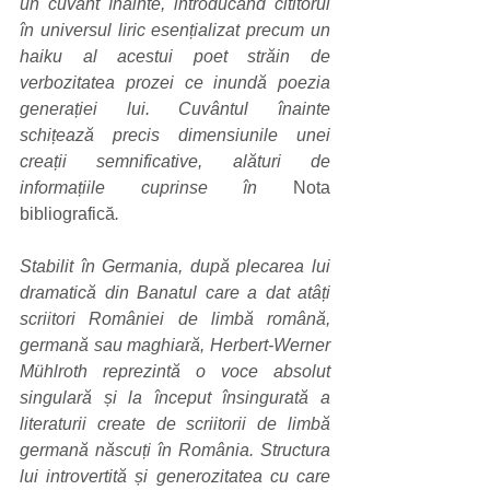
un cuvânt înainte, introducând cititorul 
în universul liric esențializat precum un 
haiku al acestui poet străin de 
verbozitatea prozei ce inundă poezia 
generației lui. Cuvântul înainte 
schițează precis dimensiunile unei 
creații semnificative, alături de 
informațiile cuprinse în 
Nota 
bibliografică
.
Stabilit în Germania, după plecarea lui 
dramatică din Banatul care a dat atâți 
scriitori României de limbă română, 
germană sau maghiară, Herbert-Werner 
Mühlroth reprezintă o voce absolut 
singulară și la început însingurată a 
literaturii create de scriitorii de limbă 
germană născuți în România. Structura 
lui introvertită și generozitatea cu care 