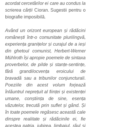
acordat cercetărilor ei care au condus la 
scrierea cărții 
Cioran. Sugestii pentru o 
biografie imposibilă
. 
Având un orizont european și rădăcini 
românești într-o comunitate plurilingvă, 
experiența granițelor și curajul de a ieși 
din ghetoul comunist, Herbert-Werner 
Mühlroth își apropie poemele de sintaxa 
proverbelor, de pilde și stanțe-sentințe, 
fără grandilocvența eroicului de 
bravadă sau a tribunilor conjuncturali. 
Poeziile din acest volum forjează 
înlăuntrul neprețuit al ființei și existenței 
umane, conștiința de sine, esența 
văzutelor, trecută prin suflet și gând. Și 
în toate poemele regăsesc această cale 
dinspre realitate și rădăcinile ei, fie 
acestea patria, iubirea, limbajul, răul și 