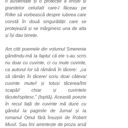
o austeritate și o protecție a liniștii și 
granițelor celuilalt care-l făceau pe 
Rilke să vorbească despre iubirea care 
constă în două singurătății care se 
protejează și se mărginesc una de alta 
și își dau binețe. 
Am citit poemele din volumul 
Smerenie
gândindu-mă la faptul că ele s-au scris 
nu doar cu cuvinte, ci cu mute cuvinte, 
ca autorul lor să rămână în tăcere:  „ca 
să rămân în tăcere/ scriu doar câteva/ 
cuvinte mute// și totuși tăcerea/îmi 
scapă// chiar și cuvintele 
tăcute/ispitesc.” (
Ispită
). Această poezie 
în recul față de cuvinte mă duce cu 
gândul la paginile de Jurnal și la 
romanul 
Omul fără însușiri
 de Robert 
Musil. Sau îmi amintește de proza arsă 