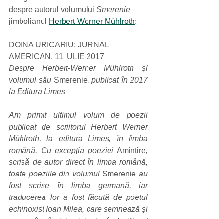
despre autorul volumului 
Smerenie
, 
jimbolianul 
Herbert-Werner Mühlroth
:
DOINA URICARIU: JURNAL 
AMERICAN, 11 IULIE 2017 
Despre Herbert-Werner Mühlroth şi 
volumul său 
Smerenie
,
publicat în 2017 
la Editura Limes
Am primit ultimul volum de poezii 
publicat de scriitorul Herbert Werner 
Mühlroth, la editura Limes, în limba 
română. Cu excepția poeziei 
Amintire
, 
scrisă de autor direct în limba română, 
toate poeziile din volumul 
Smerenie
 au 
fost scrise în limba germană, iar 
traducerea lor a fost făcută de poetul 
echinoxist Ioan Milea, care semnează și 