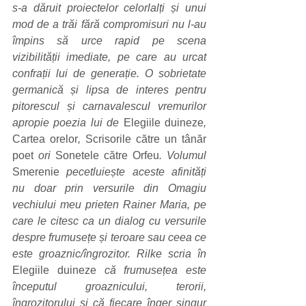
s-a dăruit proiectelor celorlalți și unui 
mod de a trăi fără compromisuri nu l-au 
împins să urce rapid pe scena 
vizibilității imediate, pe care au urcat 
confrații lui de generație. O sobrietate 
germanică și lipsa de interes pentru 
pitorescul și carnavalescul vremurilor 
apropie poezia lui de 
Elegiile duineze
, 
Cartea orelor
, 
Scrisorile către un tânăr 
poet
 ori 
Sonetele către Orfeu
. Volumul 
Smerenie
 pecetluiește aceste afinități 
nu doar prin versurile din Omagiu 
vechiului meu prieten Rainer Maria, pe 
care le citesc ca un dialog cu versurile 
despre frumusețe și teroare sau ceea ce 
este groaznic/îngrozitor. Rilke scria în 
Elegiile duineze
 că frumusețea este 
începutul groaznicului, terorii, 
îngrozitorului și că fiecare înger singur 