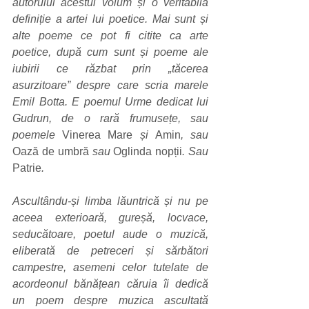
autorului acestui volum și o veritabilă 
definiție a artei lui poetice. Mai sunt și 
alte poeme ce pot fi citite ca arte 
poetice, după cum sunt și poeme ale 
iubirii ce răzbat prin „tăcerea 
asurzitoare” despre care scria marele 
Emil Botta. E poemul Urme dedicat lui 
Gudrun, de o rară frumusețe, sau 
poemele 
Vinerea Mare
 și 
Amin
, sau 
Oază de umbră
 sau 
Oglinda nopții
. Sau 
Patrie
. 
Ascultându-și limba lăuntrică și nu pe 
aceea exterioară, gureșă, locvace, 
seducătoare, poetul aude o muzică, 
eliberată de petreceri și sărbători 
campestre, asemeni celor tutelate de 
acordeonul bănățean căruia îi dedică 
un poem despre muzica ascultată 