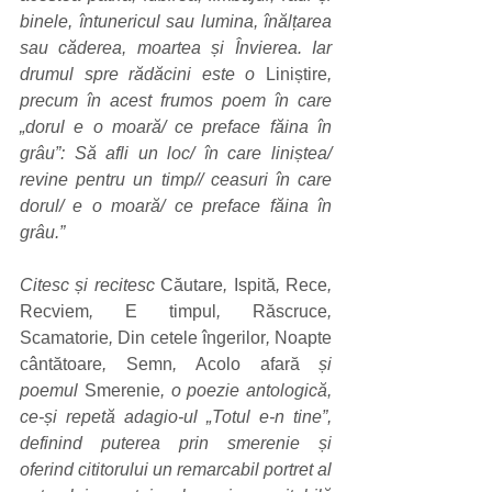
binele, întunericul sau lumina, înălțarea 
sau căderea, moartea și Învierea. Iar 
drumul spre rădăcini este o 
Liniștire
, 
precum în acest frumos poem în care 
„dorul e o moară/ ce preface făina în 
grâu”: Să afli un loc/ în care liniștea/ 
revine pentru un timp// ceasuri în care 
dorul/ e o moară/ ce preface făina în 
grâu.” 
Citesc și recitesc 
Căutare
, 
Ispită
, 
Rece
, 
Recviem
, 
E timpul
, 
Răscruce
, 
Scamatorie
, 
Din cetele îngerilor
, 
Noapte 
cântătoare
, 
Semn
, 
Acolo afară
 și 
poemul 
Smerenie
, o poezie antologică, 
ce-și repetă adagio-ul „Totul e-n tine”, 
definind puterea prin smerenie și 
oferind cititorului un remarcabil portret al 