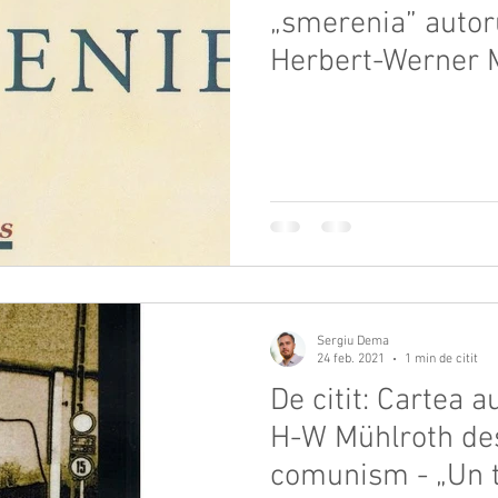
„smerenia” autor
Herbert-Werner 
Sergiu Dema
24 feb. 2021
1 min de citit
De citit: Cartea a
H-W Mühlroth des
comunism - „Un t