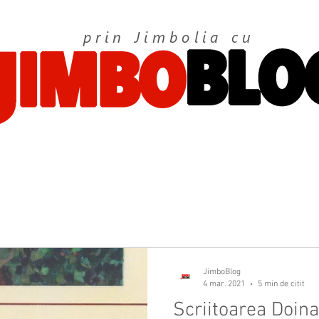
prin Jimbolia cu
JimboBlog
4 mar. 2021
5 min de citit
Scriitoarea Doina