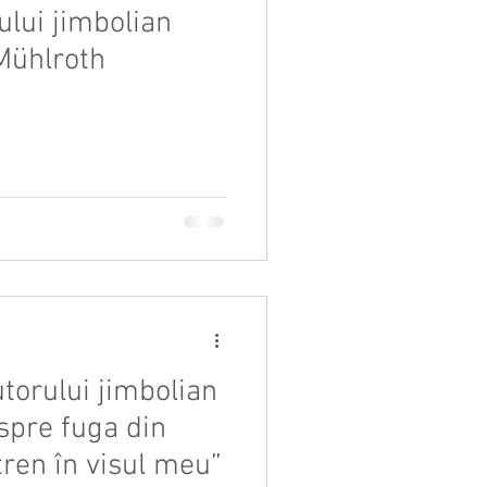
ului jimbolian
Mühlroth
utorului jimbolian
pre fuga din
ren în visul meu”