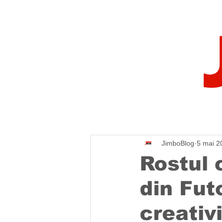
JimboBlog
5 mai 2
Rostul 
din Fut
creativi