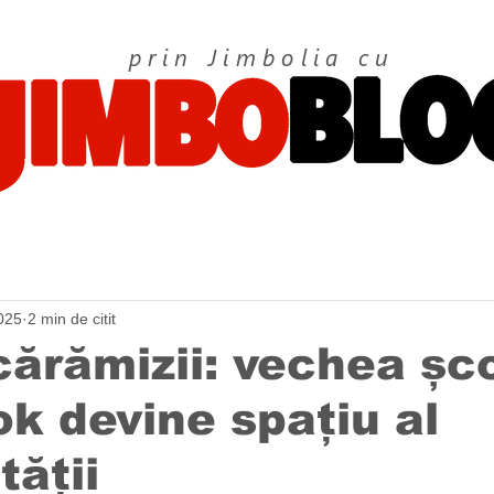
prin Jimbolia cu
025
2 min de citit
cărămizii: vechea șc
ok devine spațiu al
tății