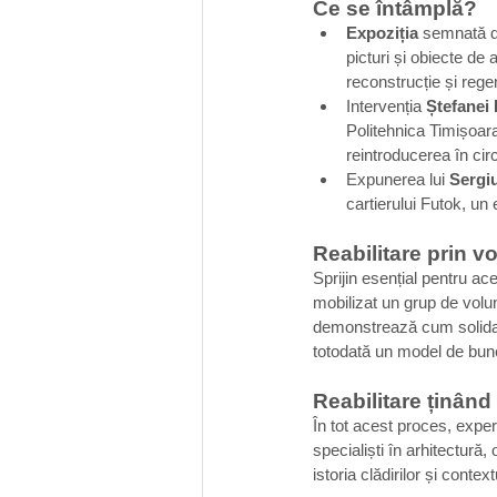
Ce se întâmplă? 
Expoziția 
semnată d
picturi și obiecte de 
reconstrucție și rege
Intervenția 
Ștefanei
Politehnica Timișoara
reintroducerea în cir
Expunerea lui 
Sergi
cartierului Futok, un 
Reabilitare prin vo
Sprijin esențial pentru ac
mobilizat un grup de volunt
demonstrează cum solidarit
totodată un model de bune
Reabilitare ținând
În tot acest proces, exper
specialiști în arhitectură,
istoria clădirilor și conte