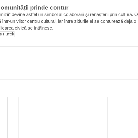
comunității prinde contur
zii” devine astfel un simbol al colaborării și renașterii prin cultură. O
ntr-un viitor centru cultural, iar între zidurile ei se conturează deja o
licarea civică se întâlnesc.
e Futok