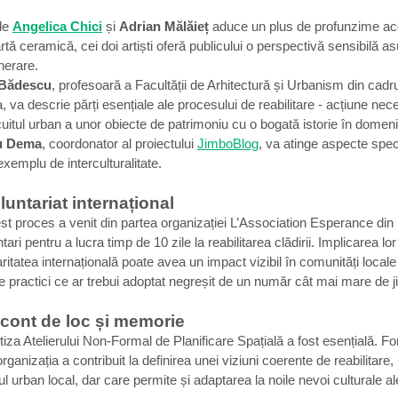
e 
Angelica Chici
și 
Adrian Mălăieț
 aduce un plus de profunzime ace
artă ceramică, cei doi artiști oferă publicului o perspectivă sensibilă as
nerare. 
 Bădescu
, profesoară a Facultății de Arhitectură și Urbanism din cadrul
, va descrie părți esențiale ale procesului de reabilitare - acțiune nec
cuitul urban a unor obiecte de patrimoniu cu o bogată istorie în domeni
u Dema
, coordonator al proiectului 
JimboBlog
, va atinge aspecte speci
exemplu de interculturalitate. 
luntariat internațional
est proces a venit din partea organizației L’Association Esperance din 
ari pentru a lucra timp de 10 zile la reabilitarea clădirii. Implicarea lo
atea internațională poate avea un impact vizibil în comunități locale 
 practici ce ar trebui adoptat negreșit de un număr cât mai mare de ji
 cont de loc și memorie
tiza Atelierului Non-Formal de Planificare Spațială a fost esențială. F
 organizația a contribuit la definirea unei viziuni coerente de reabilitar
xtul urban local, dar care permite și adaptarea la noile nevoi culturale al