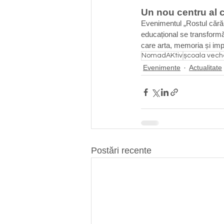
Un nou centru al 
Evenimentul „Rostul cărămi
educațional se transformă î
care arta, memoria și imp
NomadAKtiv
școala vech
Evenimente
Actualitate
Postări recente