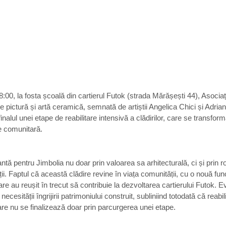
8:00, la fosta școală din cartierul Futok (strada Mărășești 44), Asoci
 pictură și artă ceramică, semnată de artiștii Angelica Chici și Adrian
lul unei etape de reabilitare intensivă a clădirilor, care se transformă 
re comunitară.
tă pentru Jimbolia nu doar prin valoarea sa arhitecturală, ci și prin ro
ii. Faptul că această clădire revine în viața comunității, cu o nouă func
are au reușit în trecut să contribuie la dezvoltarea cartierului Futok. E
ecesității îngrijirii patrimoniului construit, subliniind totodată că reabi
re nu se finalizează doar prin parcurgerea unei etape. 