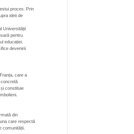
stui proces. Prin 
upra ideii de 
 Universității 
esară pentru 
ul educației.
fice devenirii 
Franța, care a 
r concretă 
și constituie 
mbolieni. 
ormată din 
e, una care respectă 
e comunității.