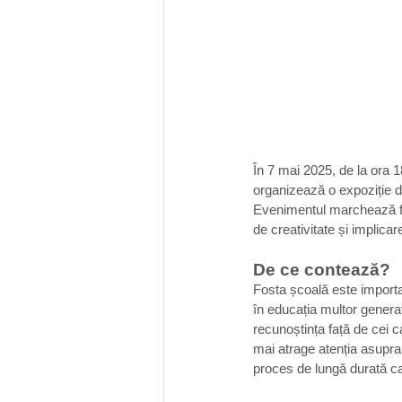
În 7 mai 2025, de la ora 1
organizează o expoziție de
Evenimentul marchează fina
de creativitate și implica
De ce contează?
Fosta școală este importan
în educația multor generaț
recunoștința față de cei c
mai atrage atenția asupra n
proces de lungă durată ca