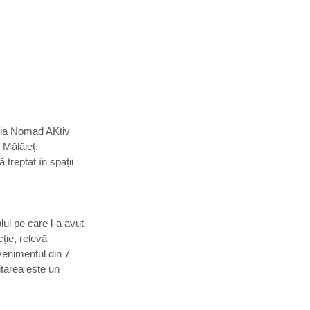
ația Nomad AKtiv 
 Mălăieț. 
treptat în spații 
lul pe care l-a avut 
ție, relevă 
venimentul din 7 
litarea este un 