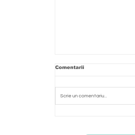
Comentarii
Scrie un comentariu...
FANDI - Tabăra de lângă
casă. Atelier de
arhitectură și
peisagistică desfășurat