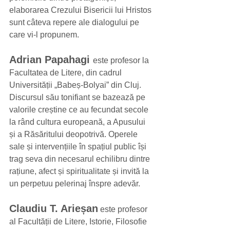
elaborarea Crezului Bisericii lui Hristos 
sunt câteva repere ale dialogului pe 
care vi-l propunem.
Adrian Papahagi 
este profesor la 
Facultatea de Litere, din cadrul 
Universității „Babeș-Bolyai” din Cluj. 
Discursul său tonifiant se bazează pe 
valorile creștine ce au fecundat secole 
la rând cultura europeană, a Apusului 
și a Răsăritului deopotrivă. Operele 
sale și intervențiile în spațiul public își 
trag seva din necesarul echilibru dintre 
rațiune, afect și spiritualitate și invită la 
un perpetuu pelerinaj înspre adevăr. 
Claudiu T. Arieșan
 este profesor 
al Facultății de Litere, Istorie, Filosofie 