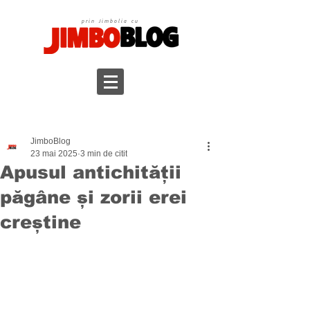
prin Jimbolia cu
JimboBlog
23 mai 2025
3 min de citit
Apusul antichității
păgâne și zorii erei
creștine