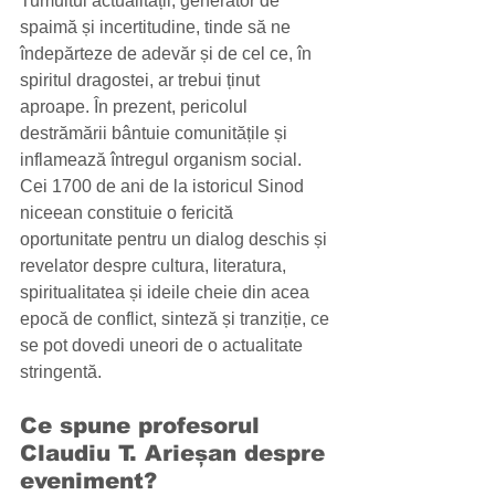
Tumultul actualității, generator de 
spaimă și incertitudine, tinde să ne 
îndepărteze de adevăr și de cel ce, în 
spiritul dragostei, ar trebui ținut 
aproape. În prezent, pericolul 
destrămării bântuie comunitățile și 
inflamează întregul organism social. 
Cei 1700 de ani de la istoricul Sinod 
niceean constituie o fericită 
oportunitate pentru un dialog deschis și 
revelator despre cultura, literatura, 
spiritualitatea și ideile cheie din acea 
epocă de conflict, sinteză și tranziție, ce 
se pot dovedi uneori de o actualitate 
stringentă. 
Ce spune profesorul 
Claudiu T. Arieșan despre 
eveniment? 