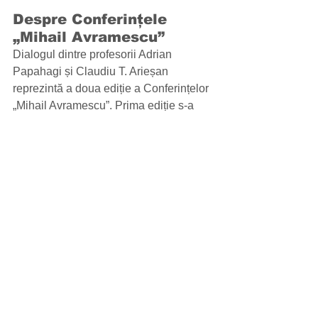
Despre Conferințele 
„Mihail Avramescu”
Dialogul dintre profesorii Adrian 
Papahagi și Claudiu T. Arieșan 
reprezintă a doua ediție a Conferințelor 
„Mihail Avramescu”. Prima ediție s-a 
desfășurat în 2022 și l-a avut în prim-
plan pe Teodor Baconschi, care a vorbit 
despre teologia creștină după 
Revoluția Copernicană, țintind câteva 
reflecții asupra relației dintre 
secularizare și cosmologie. Mihail 
Avramescu a fost preot creștin ortodox 
în Jimbolia, erudit și perpetuu căutător 
al lui Dumnezeu. Pentru Avramescu 
cunoașterea religioasă, filosofică și 
artistică au reprezentat etape ale 
armonizării sinelui cu divinitatea, el 