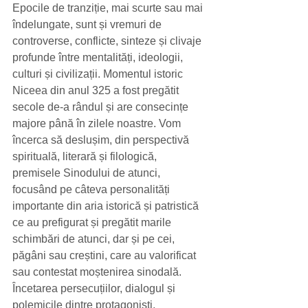
Epocile de tranziție, mai scurte sau mai 
îndelungate, sunt și vremuri de 
controverse, conflicte, sinteze și clivaje 
profunde între mentalități, ideologii, 
culturi și civilizații. Momentul istoric 
Niceea din anul 325 a fost pregătit 
secole de-a rândul și are consecințe 
majore până în zilele noastre. Vom 
încerca să deslușim, din perspectivă 
spirituală, literară și filologică, 
premisele Sinodului de atunci, 
focusând pe câteva personalități 
importante din aria istorică și patristică 
ce au prefigurat și pregătit marile 
schimbări de atunci, dar și pe cei, 
păgâni sau creștini, care au valorificat 
sau contestat moștenirea sinodală. 
Încetarea persecuțiilor, dialogul și 
polemicile dintre protagoniști, 