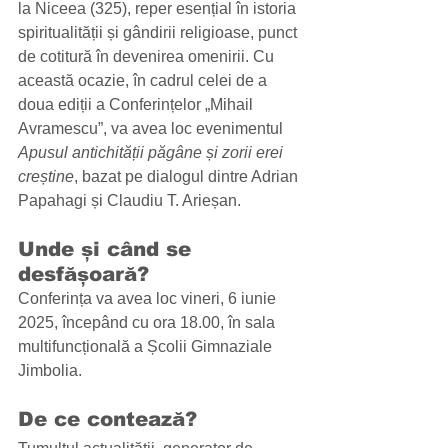
la Niceea (325), reper esențial în istoria 
spiritualității și gândirii religioase, punct 
de cotitură în devenirea omenirii. Cu 
această ocazie, în cadrul celei de a 
doua ediții a Conferințelor „Mihail 
Avramescu”, va avea loc evenimentul 
Apusul antichității păgâne și zorii erei 
creștine
, bazat pe dialogul dintre Adrian 
Papahagi și Claudiu T. Arieșan. 
Unde și când se 
desfășoară?
Conferința va avea loc vineri, 6 iunie 
2025, începând cu ora 18.00, în sala 
multifuncțională a Școlii Gimnaziale 
Jimbolia. 
De ce contează?