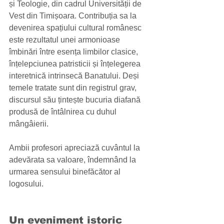
și Teologie, din cadrul Universității de 
Vest din Timișoara. Contribuția sa la 
devenirea spațiului cultural românesc 
este rezultatul unei armonioase 
îmbinări între esența limbilor clasice, 
înțelepciunea patristicii și înțelegerea 
interetnică intrinsecă Banatului. Deși 
temele tratate sunt din registrul grav, 
discursul său țintește bucuria diafană 
produsă de întâlnirea cu duhul 
mângâierii. 
Ambii profesori apreciază cuvântul la 
adevărata sa valoare, îndemnând la 
urmarea sensului binefăcător al 
logosului. 
Un eveniment istoric 