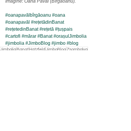
Imagine: Oana Pavăl (Bîrgăoanu).
#oanapavălbîrgăoanu
#oana
#oanapavăl
#rețetădinBanat
#rețetedinBanat
#rețetă
#țușpais
#cartofi
#mărar
#Banat
#orașulJimbolia
#jimbolia
#JimboBlog
#jimbo
#blog
Jimbolia
Banat
Hatzfeld
JimboBlog
Zsombolya
șvab
mâncare din Banat
Oana Pavăl
Oana Pavăl Bîrgăoanu
gastronomie
mâncare
gătit
rețete
tradițional
rețetă de la bunica
tradiție
rețetă tradițională
din bucătăria șvăbească
din bucătăria bunicii
rețetă din Banat
bucătărie
mâncare tradițională
cartof
cartofi fierți
Țușpais
Țușpais cu smântână
mărar
tocană
tocană de cartofi
legume
Rețete
Oana Pavăl (Bîrgăoanu)