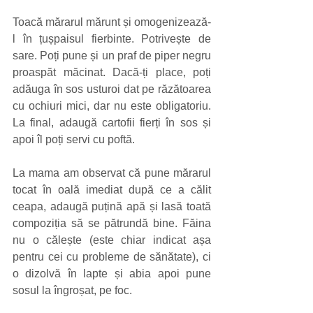
Toacă mărarul mărunt și omogenizează-
l în țușpaisul fierbinte. Potrivește de 
sare. Poți pune și un praf de piper negru 
proaspăt măcinat. Dacă-ți place, poți 
adăuga în sos usturoi dat pe răzătoarea 
cu ochiuri mici, dar nu este obligatoriu. 
La final, adaugă cartofii fierți în sos și 
apoi îl poți servi cu poftă.
La mama am observat că pune mărarul 
tocat în oală imediat după ce a călit 
ceapa, adaugă puțină apă și lasă toată 
compoziția să se pătrundă bine. Făina 
nu o călește (este chiar indicat așa 
pentru cei cu probleme de sănătate), ci 
o dizolvă în lapte și abia apoi pune 
sosul la îngroșat, pe foc.