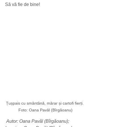
Să vă fie de bine!
Țușpais cu smântână, mărar și cartofi fierți. 
Foto: Oana Pavăl (Bîrgăoanu)
 Autor: Oana Pavăl (Bîrgăoanu);