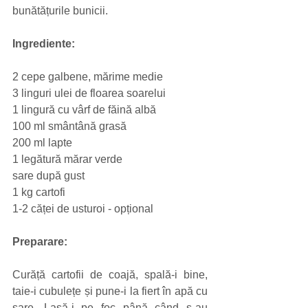
bunătățurile bunicii.
Ingrediente:
2 cepe galbene, mărime medie
3 linguri ulei de floarea soarelui
1 lingură cu vârf de făină albă
100 ml smântână grasă
200 ml lapte
1 legătură mărar verde
sare după gust
1 kg cartofi
1-2 căței de usturoi - opțional
Preparare:
Curăță cartofii de coajă, spală-i bine, 
taie-i cubulețe și pune-i la fiert în apă cu 
sare. Lasă-i pe foc până când s-au 