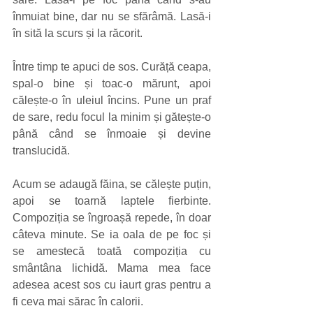
înmuiat bine, dar nu se sfărâmă. Lasă-i 
în sită la scurs și la răcorit.
Între timp te apuci de sos. Curăță ceapa, 
spal-o bine și toac-o mărunt, apoi 
călește-o în uleiul încins. Pune un praf 
de sare, redu focul la minim și gătește-o 
până când se înmoaie și devine 
translucidă.
Acum se adaugă făina, se călește puțin, 
apoi se toarnă laptele fierbinte. 
Compoziția se îngroașă repede, în doar 
câteva minute. Se ia oala de pe foc și 
se amestecă toată compoziția cu 
smântâna lichidă. Mama mea face 
adesea acest sos cu iaurt gras pentru a 
fi ceva mai sărac în calorii.