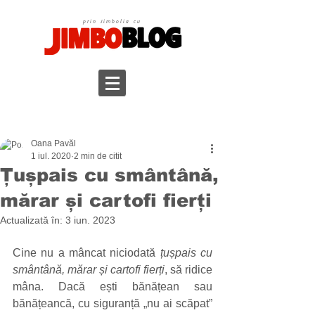
prin Jimbolia cu
Oana Pavăl
1 iul. 2020
2 min de citit
Țușpais cu smântână,
mărar și cartofi fierți
Actualizată în:
3 iun. 2023
Cine nu a mâncat niciodată 
țușpais cu 
smântână, mărar și cartofi fierți
, să ridice 
mâna. Dacă ești bănățean sau 
bănățeancă, cu siguranță „nu ai scăpat” 