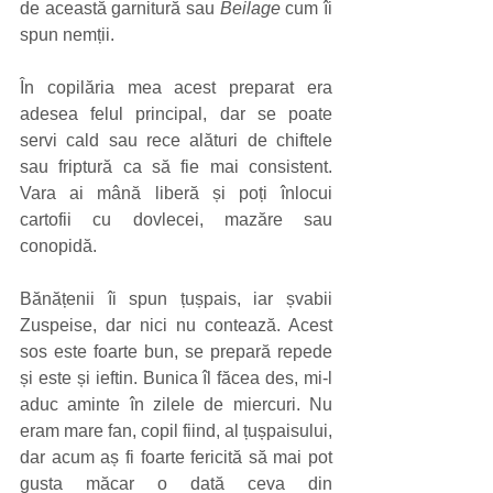
de această garnitură sau 
Beilage
 cum îi 
spun nemții.
În copilăria mea acest preparat era 
adesea felul principal, dar se poate 
servi cald sau rece alături de chiftele 
sau friptură ca să fie mai consistent. 
Vara ai mână liberă și poți înlocui 
cartofii cu dovlecei, mazăre sau 
conopidă.
Bănățenii îi spun țușpais, iar șvabii 
Zuspeise, dar nici nu contează. Acest 
sos este foarte bun, se prepară repede 
și este și ieftin. Bunica îl făcea des, mi-l 
aduc aminte în zilele de miercuri. Nu 
eram mare fan, copil fiind, al țușpaisului, 
dar acum aș fi foarte fericită să mai pot 
gusta măcar o dată ceva din 