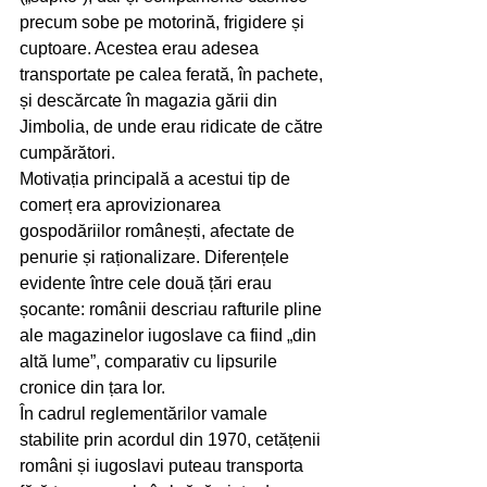
precum sobe pe motorină, frigidere și 
cuptoare. Acestea erau adesea 
transportate pe calea ferată, în pachete, 
și descărcate în magazia gării din 
Jimbolia, de unde erau ridicate de către 
cumpărători.
Motivația principală a acestui tip de 
comerț era aprovizionarea 
gospodăriilor românești, afectate de 
penurie și raționalizare. Diferențele 
evidente între cele două țări erau 
șocante: românii descriau rafturile pline 
ale magazinelor iugoslave ca fiind „din 
altă lume”, comparativ cu lipsurile 
cronice din țara lor.
În cadrul reglementărilor vamale 
stabilite prin acordul din 1970, cetățenii 
români și iugoslavi puteau transporta 