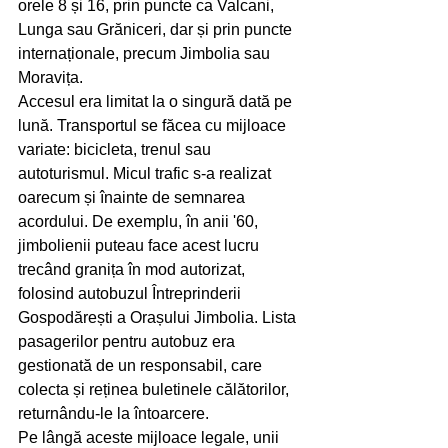
orele 8 și 16, prin puncte ca Valcani, 
Lunga sau Grăniceri, dar și prin puncte 
internaționale, precum Jimbolia sau 
Moravița.
Accesul era limitat la o singură dată pe 
lună. Transportul se făcea cu mijloace 
variate: bicicleta, trenul sau 
autoturismul. Micul trafic s-a realizat 
oarecum și înainte de semnarea 
acordului. De exemplu, în anii '60, 
jimbolienii puteau face acest lucru 
trecând granița în mod autorizat, 
folosind autobuzul Întreprinderii 
Gospodărești a Orașului Jimbolia. Lista 
pasagerilor pentru autobuz era 
gestionată de un responsabil, care 
colecta și reținea buletinele călătorilor, 
returnându-le la întoarcere.
Pe lângă aceste mijloace legale, unii 