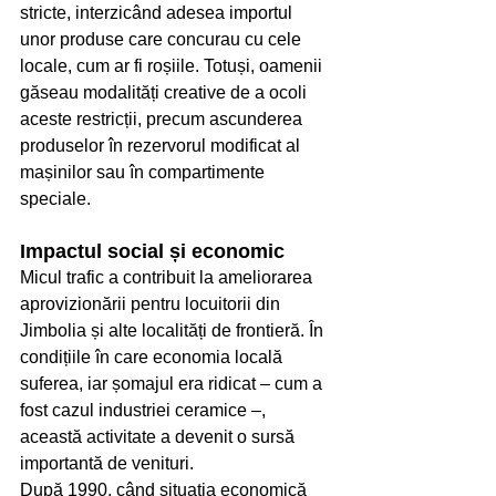
stricte, interzicând adesea importul 
unor produse care concurau cu cele 
locale, cum ar fi roșiile. Totuși, oamenii 
găseau modalități creative de a ocoli 
aceste restricții, precum ascunderea 
produselor în rezervorul modificat al 
mașinilor sau în compartimente 
speciale.
Impactul social și economic
Micul trafic a contribuit la ameliorarea 
aprovizionării pentru locuitorii din 
Jimbolia și alte localități de frontieră. În 
condițiile în care economia locală 
suferea, iar șomajul era ridicat – cum a 
fost cazul industriei ceramice –, 
această activitate a devenit o sursă 
importantă de venituri.
După 1990, când situația economică 