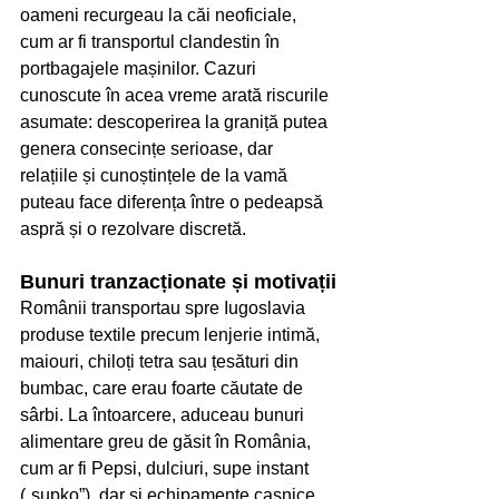
oameni recurgeau la căi neoficiale, 
cum ar fi transportul clandestin în 
portbagajele mașinilor. Cazuri 
cunoscute în acea vreme arată riscurile 
asumate: descoperirea la graniță putea 
genera consecințe serioase, dar 
relațiile și cunoștințele de la vamă 
puteau face diferența între o pedeapsă 
aspră și o rezolvare discretă.
Bunuri tranzacționate și motivații
Românii transportau spre Iugoslavia 
produse textile precum lenjerie intimă, 
maiouri, chiloți tetra sau țesături din 
bumbac, care erau foarte căutate de 
sârbi. La întoarcere, aduceau bunuri 
alimentare greu de găsit în România, 
cum ar fi Pepsi, dulciuri, supe instant 
(„supko”), dar și echipamente casnice 