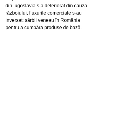
din Iugoslavia s-a deteriorat din cauza 
războiului, fluxurile comerciale s-au 
inversat: sârbii veneau în România 
pentru a cumpăra produse de bază. 
Aceasta a marcat o schimbare 
fundamentală în dinamica regională.
Concluzie
Micul trafic dintre Jimbolia și Iugoslavia 
a fost mai mult decât un fenomen 
economic: a reprezentat o formă de 
rezistență a comunităților locale față de 
constrângerile unui regim restrictiv, o 
oportunitate de a construi legături între 
două lumi separate de ideologie și o 
dovadă a inventivității umane în fața 
adversităților.
micul trafic
Istorie