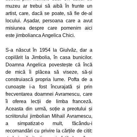
muzeu ar trebui să aibă în frunte un 
artist, care, dacă se poate, să fie de-al 
locului. Așadar, persoana care a avut 
misiunea despre care pomenim aici 
este jimbolianca Angelica Chici. 
S-a născut în 1954 la Giulvăz, dar a 
copilărit la Jimbolia, în casa bunicilor. 
Doamna Angelica povestește că încă 
de mică îi plăcea să viseze, să-și 
construiască propria lume. Pofta de a 
cunoaște i-a fost încurajată și prin 
frecventarea doamnei Avramescu, care 
îi oferea lecții de limba franceză. 
Aceasta din urmă, soție a preotului și 
scriitorului jimbolian Mihail Avramescu, 
a simpatizat-o mult, făcându-i 
recomandări cu privire la cărțile de citit: 