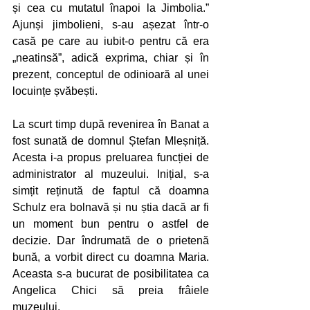
și cea cu mutatul înapoi la Jimbolia.” 
Ajunși jimbolieni, s-au așezat într-o 
casă pe care au iubit-o pentru că era 
„neatinsă”, adică exprima, chiar și în 
prezent, conceptul de odinioară al unei 
locuințe șvăbești.
La scurt timp după revenirea în Banat a 
fost sunată de domnul Ștefan Mleșniță. 
Acesta i-a propus preluarea funcției de 
administrator al muzeului. Inițial, s-a 
simțit reținută de faptul că doamna 
Schulz era bolnavă și nu știa dacă ar fi 
un moment bun pentru o astfel de 
decizie. Dar îndrumată de o prietenă 
bună, a vorbit direct cu doamna Maria. 
Aceasta s-a bucurat de posibilitatea ca 
Angelica Chici să preia frâiele 
muzeului.