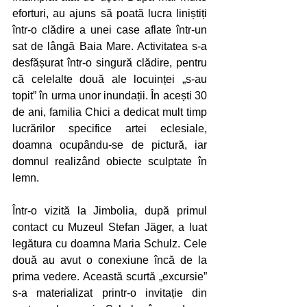
eforturi, au ajuns să poată lucra liniștiți 
într-o clădire a unei case aflate într-un 
sat de lângă Baia Mare. Activitatea s-a 
desfășurat într-o singură clădire, pentru 
că celelalte două ale locuinței „s-au 
topit” în urma unor inundații. În acești 30 
de ani, familia Chici a dedicat mult timp 
lucrărilor specifice artei eclesiale, 
doamna ocupându-se de pictură, iar 
domnul realizând obiecte sculptate în 
lemn.
Într-o vizită la Jimbolia, după primul 
contact cu Muzeul Stefan Jäger, a luat 
legătura cu doamna Maria Schulz. Cele 
două au avut o conexiune încă de la 
prima vedere. Această scurtă „excursie” 
s-a materializat printr-o invitație din 