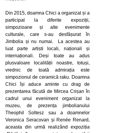
Din 2015, doamna Chici a organizat și a 
participat la diferite expoziții, 
simpozioane și alte evenimente 
culturale, care s-au desfășurat în 
Jimbolia și nu numai.  La acestea au 
luat parte artiști locali, naționali și 
internaționali. Deși toate au adus 
plusvaloare localității noastre, totuși, 
vrednic de toată admirația este 
simpozionul de ceramică raku. Doamna 
Chici își aduce aminte cu drag de 
prezentarea făcută de Mircea Crișan în 
cadrul unui eveniment organizat la 
muzeu, de prezența jimbolianului 
Theophil Soltesz sau a doamnelor 
Veronica Seracovan și Renée Renard, 
aceasta din urmă realizând expoziția 