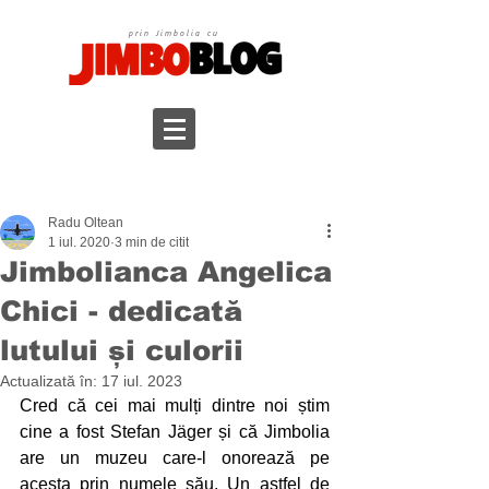
prin Jimbolia cu
Radu Oltean
1 iul. 2020
3 min de citit
Jimbolianca Angelica
Chici - dedicată
lutului și culorii
Actualizată în:
17 iul. 2023
Cred că cei mai mulți dintre noi știm 
cine a fost Stefan Jäger și că Jimbolia 
are un muzeu care-l onorează pe 
acesta prin numele său. Un astfel de 