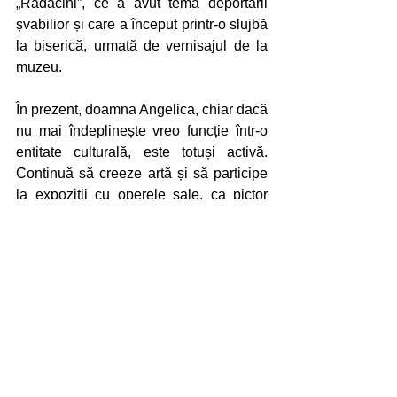
„Rădăcini”, ce a avut tema deportării 
șvabilior și care a început printr-o slujbă 
la biserică, urmată de vernisajul de la 
muzeu. 
În prezent, doamna Angelica, chiar dacă 
nu mai îndeplinește vreo funcție într-o 
entitate culturală, este totuși activă. 
Continuă să creeze artă și să participe 
la expoziții cu operele sale, ca pictor 
jimbolian.
#angelicachici
#angelica
#chici
#artă
#lut
#culoare
#pictură
#ceramică
#JimboBlog
#Hatzfeld
#Zsombolya
#c_de_culturaJimbolia
#cdeculturaJimbolia
#raduoltean
#unarticolpezi
#angelicachiciportret