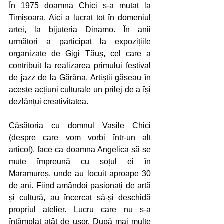
În 1975 doamna Chici s-a mutat la 
Timișoara. Aici a lucrat tot în domeniul 
artei, la bijuteria Dinamo. În anii 
următori a participat la expozițiile 
organizate de Gigi Tăuș, cel care a 
contribuit la realizarea primului festival 
de jazz de la Gărâna. Artiștii găseau în 
aceste acțiuni culturale un prilej de a își 
dezlănțui creativitatea.
Căsătoria cu domnul Vasile Chici 
(despre care vom vorbi într-un alt 
articol), face ca doamna Angelica să se 
mute împreună cu soțul ei în 
Maramureș, unde au locuit aproape 30 
de ani. Fiind amândoi pasionați de artă 
și cultură, au încercat să-și deschidă 
propriul atelier. Lucru care nu s-a 
întâmplat atât de ușor. După mai multe 