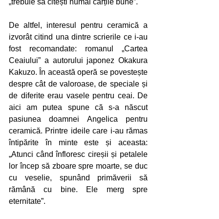
„trebuie să citești numai cărțile bune”. 
De altfel, interesul pentru ceramică a 
izvorât citind una dintre scrierile ce i-au 
fost recomandate: romanul „Cartea 
Ceaiului” a autorului japonez Okakura 
Kakuzo. În această operă se povestește 
despre cât de valoroase, de speciale și 
de diferite erau vasele pentru ceai. De 
aici am putea spune că s-a născut 
pasiunea doamnei Angelica pentru 
ceramică. Printre ideile care i-au rămas 
întipărite în minte este și aceasta: 
„Atunci când înfloresc cireșii și petalele 
lor încep să zboare spre moarte, se duc 
cu veselie, spunând primăverii să 
rămână cu bine. Ele merg spre 
eternitate”.