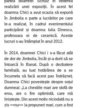
partea doamnei Schulz în vederea 
realizării unei expoziții. În acest fel 
doamna Chici a avut ocazia să expună 
în Jimbolia o parte a lucrărilor pe care 
le-a realizat, în cadrul evenimentului 
participând și doamna Iulia Dinescu, 
profesoara ei de ceramică. Aceste 
lucruri s-au întâmplat în anul 2012. 
În 2014, doamnei Chici i s-a făcut atât 
de dor de Jimbolia, încât și-a dorit să se 
întoarcă în Banat. După o dezbatere 
familială, au luat hotărârea de a se 
încumeta să facă acest pas îndrăzneț. 
Doamna Chici povestește despre soțul 
dumneai: „La chestiile mari are stofă de 
erou, are o fire optimistă, care mă 
liniștește. Din acest motiv niciodată nu a 
zis <<nu>> la propuneri mari, cum a fost 