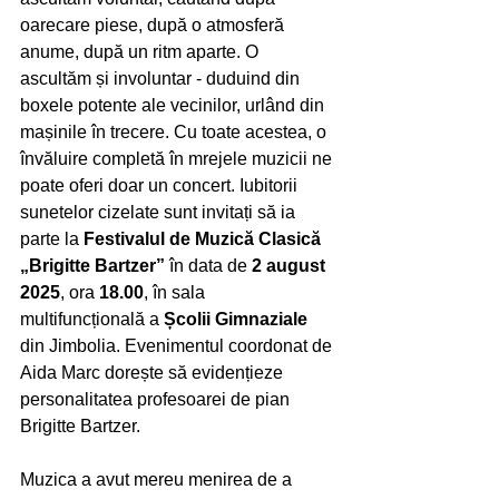
oarecare piese, după o atmosferă 
anume, după un ritm aparte. O 
ascultăm și involuntar - duduind din 
boxele potente ale vecinilor, urlând din 
mașinile în trecere. Cu toate acestea, o 
învăluire completă în mrejele muzicii ne 
poate oferi doar un concert. Iubitorii 
sunetelor cizelate sunt invitați să ia 
parte la 
Festivalul de Muzică Clasică 
„Brigitte Bartzer”
 în data de 
2 august 
2025
, ora 
18.00
, în sala 
multifuncțională a 
Școlii Gimnaziale
din Jimbolia. Evenimentul coordonat de 
Aida Marc dorește să evidențieze 
personalitatea profesoarei de pian 
Brigitte Bartzer. 
Muzica a avut mereu menirea de a 