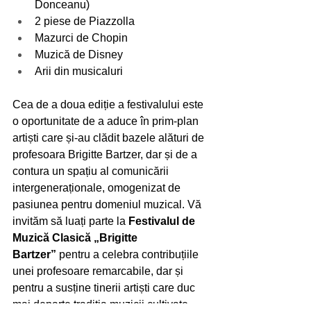
Donceanu)
2 piese de Piazzolla
Mazurci de Chopin
Muzică de Disney
Arii din musicaluri
Cea de a doua ediție a festivalului este 
o oportunitate de a aduce în prim-plan 
artiști care și-au clădit bazele alături de 
profesoara Brigitte Bartzer, dar și de a 
contura un spațiu al comunicării 
intergeneraționale, omogenizat de 
pasiunea pentru domeniul muzical. Vă 
invităm să luați parte la 
Festivalul de 
Muzică Clasică „Brigitte 
Bartzer”
 pentru a celebra contribuțiile 
unei profesoare remarcabile, dar și 
pentru a susține tinerii artiști care duc 
mai departe tradiția muzicii cultivate. 