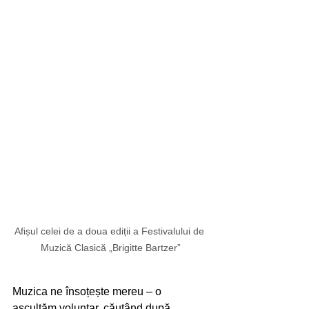
Afișul celei de a doua ediții a Festivalului de 
Muzică Clasică „Brigitte Bartzer”
Muzica ne însoțește mereu – o 
ascultăm voluntar, căutând după 