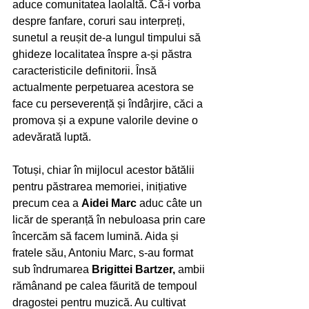
aduce comunitatea laolaltă. Că-i vorba 
despre fanfare, coruri sau interpreți, 
sunetul a reușit de-a lungul timpului să 
ghideze localitatea înspre a-și păstra 
caracteristicile definitorii. Însă 
actualmente perpetuarea acestora se 
face cu perseverență și îndârjire, căci a 
promova și a expune valorile devine o 
adevărată luptă. 
Totuși, chiar în mijlocul acestor bătălii 
pentru păstrarea memoriei, inițiative 
precum cea a 
Aidei Marc
 aduc câte un 
licăr de speranță în nebuloasa prin care 
încercăm să facem lumină. Aida și 
fratele său, Antoniu Marc, s-au format 
sub îndrumarea 
Brigittei Bartzer,
 ambii 
rămânand pe calea făurită de tempoul 
dragostei pentru muzică. Au cultivat 