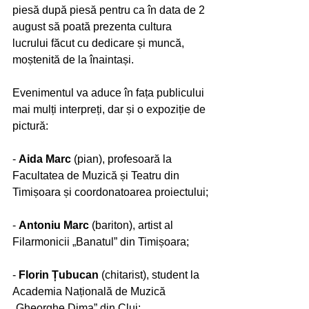
piesă după piesă pentru ca în data de 2 
august să poată prezenta cultura 
lucrului făcut cu dedicare și muncă, 
moștenită de la înaintași. 
Evenimentul va aduce în fața publicului 
mai mulți interpreți, dar și o expoziție de 
pictură: 
- 
Aida Marc
 (pian), profesoară la 
Facultatea de Muzică și Teatru din 
Timișoara și coordonatoarea proiectului;
- 
Antoniu Marc
 (bariton), artist al 
Filarmonicii „Banatul” din Timișoara;
- 
Florin Țubucan
 (chitarist), student la 
Academia Națională de Muzică 
„Gheorghe Dima” din Cluj;