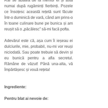
Rar se abătea de la meniul ei și asta 
numai după rugăminți fierbinți. Pozele 
ce însoțesc această rețetă sunt făcute 
într-o duminică de vară, când am prins-o 
în toane culinare bune pe bunica și am 
reușit să o „păcălesc” să-mi facă pofta.
Adevărul este că, așa cum îi ieșeau ei 
dulciurile, mie, probabil, nu-mi vor reuși 
niciodată. Sau poate trebuie să devin și 
eu bunică pentru a afla secretul. 
Rămâne de văzut! Până una-alta, vă 
împărtășesc și vouă rețeta!
Ingrediente:
Pentru blat ai nevoie de: