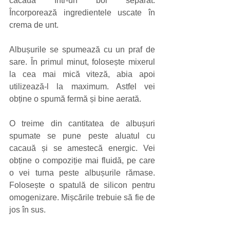
cacaua într-un bol separat. 
Încorporează ingredientele uscate în 
crema de unt.
Albușurile se spumează cu un praf de 
sare. În primul minut, folosește mixerul 
la cea mai mică viteză, abia apoi 
utilizează-l la maximum. Astfel vei 
obține o spumă fermă și bine aerată.
O treime din cantitatea de albușuri 
spumate se pune peste aluatul cu 
cacauă și se amestecă energic. Vei 
obține o compoziție mai fluidă, pe care 
o vei turna peste albușurile rămase. 
Folosește o spatulă de silicon pentru 
omogenizare. Mișcările trebuie să fie de 
jos în sus.