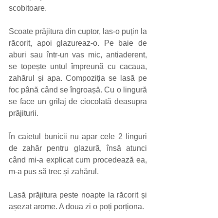
scobitoare.
Scoate prăjitura din cuptor, las-o puțin la 
răcorit, apoi glazureaz-o. Pe baie de 
aburi sau într-un vas mic, antiaderent, 
se topește untul împreună cu cacaua, 
zahărul și apa. Compoziția se lasă pe 
foc până când se îngroașă. Cu o lingură 
se face un grilaj de ciocolată deasupra 
prăjiturii.
În caietul bunicii nu apar cele 2 linguri 
de zahăr pentru glazură, însă atunci 
când mi-a explicat cum procedează ea, 
m-a pus să trec și zahărul.
Lasă prăjitura peste noapte la răcorit și 
așezat arome. A doua zi o poți porționa.