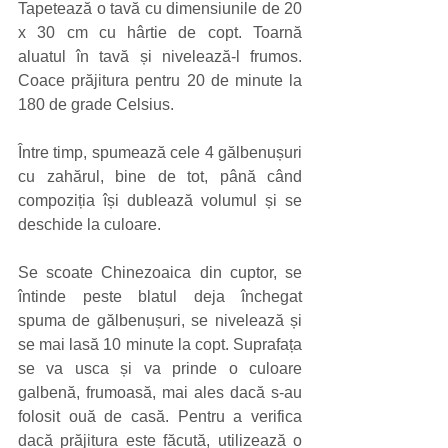
Tapetează o tavă cu dimensiunile de 20 
x 30 cm cu hârtie de copt. Toarnă 
aluatul în tavă și nivelează-l frumos. 
Coace prăjitura pentru 20 de minute la 
180 de grade Celsius.
Între timp, spumează cele 4 gălbenușuri 
cu zahărul, bine de tot, până când 
compoziția își dublează volumul și se 
deschide la culoare.
Se scoate Chinezoaica din cuptor, se 
întinde peste blatul deja închegat 
spuma de gălbenușuri, se nivelează și 
se mai lasă 10 minute la copt. Suprafața 
se va usca și va prinde o culoare 
galbenă, frumoasă, mai ales dacă s-au 
folosit ouă de casă. Pentru a verifica 
dacă prăjitura este făcută, utilizează o 