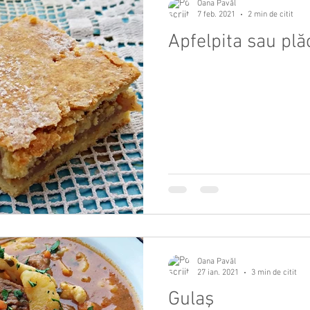
Oana Pavăl
7 feb. 2021
2 min de citit
Apfelpita sau pl
Oana Pavăl
27 ian. 2021
3 min de citit
Gulaş