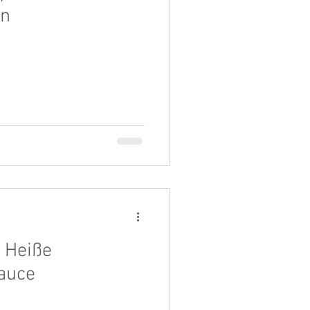
en
u Heiße
auce