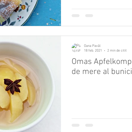
Oana Pavăl
18 feb. 2021
2 min de citit
Omas Apfelkompo
de mere al bunici