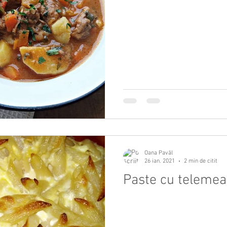
Oana Pavăl
26 ian. 2021
2 min de citit
Paste cu telemea,