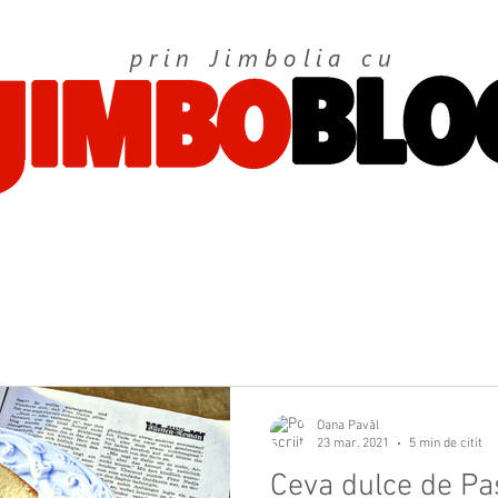
prin Jimbolia cu
Oana Pavăl
23 mar. 2021
5 min de citit
Ceva dulce de Paști: Käsek