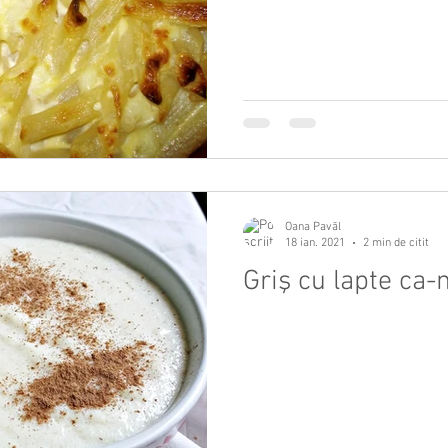
Oana Pavăl
18 ian. 2021
2 min de citit
Griş cu lapte ca-n