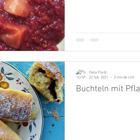
Oana Pavăl
22 feb. 2021
3 min de citit
Buchteln mit Pf