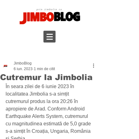
prin Jimbolia cu
JimboBlog
6 iun. 2023
1 min de citit
Cutremur la Jimbolia
În seara zilei de 6 iunie 2023 în 
localitatea Jimbolia s-a simțit 
cutremurul produs la ora 20:26 în 
apropiere de Arad. Conform Android 
Earthquake Alerts System, cutremurul 
cu magnitudinea estimată de 5,0 grade 
s-a simțit în Croația, Ungaria, România 
și Serbia. 