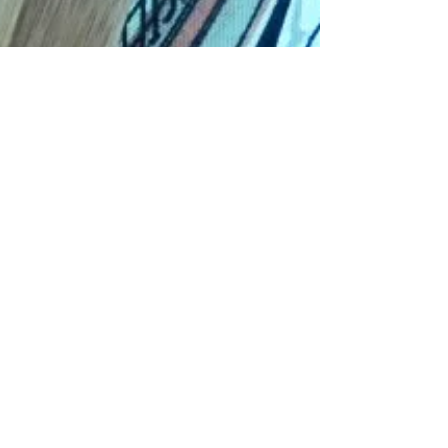
Oana Pavăl