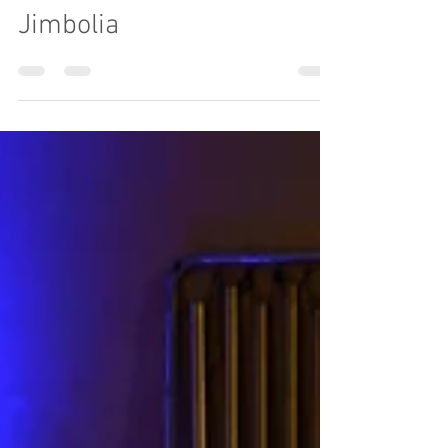
Analia Selis va cânta la
Jimbolia