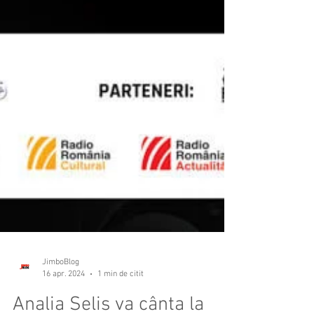
JimboBlog
16 apr. 2024
1 min de citit