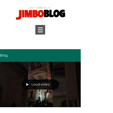
prin Jimbolia cu
Blog
Load video