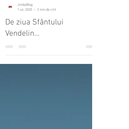
JimboBlog
1 iul. 2020
2 min de citit
De ziua Sfântului
Vendelin...