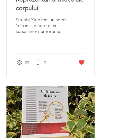
corpului
Secolul XX a fost un secol
în tranziție care a fost
supus unor numeroase
evenimente istorice,
culturale, sociale și
artistice. Astfel...
29
0
1