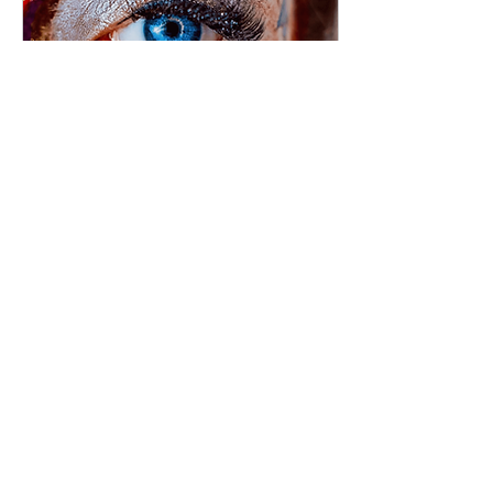
1 iul. 2020
∙
1
min
Când totul e ascuns, îți
rămân doar ochii.
Ei alcătuiesc puntea
dintre noi și lume,
necesari perceperii
realității și dezvoltării
umane. Astăzi, însă, sunt
singurii ce rămân...
23
0
1