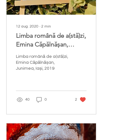
12 aug. 2020
∙
2
min
Limba română de a(stă)zi,
Emina Căpălnășan,
Junimea, Iași, 2019
Limba română de a(stă)zi,
Emina Căpălnășan,
Junimea, Iași, 2019
40
0
2