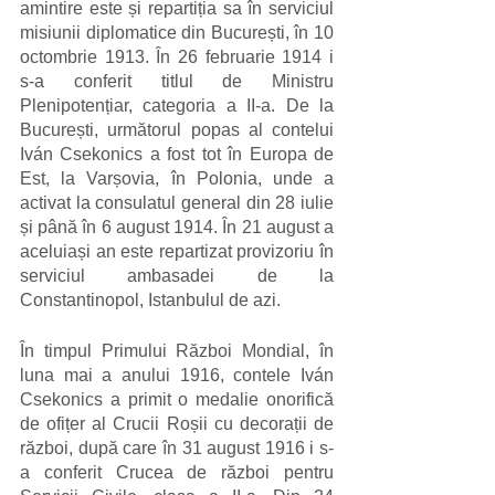
amintire este și repartiția sa în serviciul 
misiunii diplomatice din București, în 10 
octombrie 1913. În 26 februarie 1914 i 
s-a conferit titlul de Ministru 
Plenipotențiar, categoria a II-a. De la 
București, următorul popas al contelui 
Iván Csekonics a fost tot în Europa de 
Est, la Varșovia, în Polonia, unde a 
activat la consulatul general din 28 iulie 
și până în 6 august 1914. În 21 august a 
aceluiași an este repartizat provizoriu în 
serviciul ambasadei de la 
Constantinopol, Istanbulul de azi. 
În timpul Primului Război Mondial, în 
luna mai a anului 1916, contele Iván 
Csekonics a primit o medalie onorifică 
de ofițer al Crucii Roșii cu decorații de 
război, după care în 31 august 1916 i s-
a conferit Crucea de război pentru 