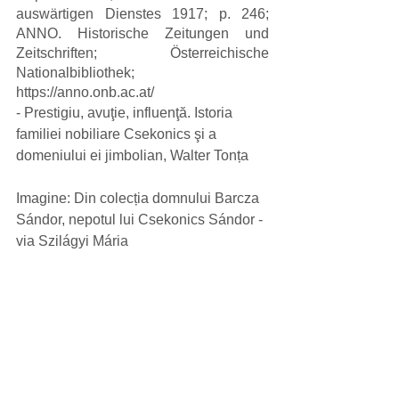
auswärtigen Dienstes 1917; p. 246; 
ANNO. Historische Zeitungen und 
Zeitschriften; Österreichische 
Nationalbibliothek; 
https://anno.onb.ac.at/ 
- Prestigiu, avuţie, influenţă. Istoria 
familiei nobiliare Csekonics şi a 
domeniului ei jimbolian, Walter Tonța
Imagine: Din colecția domnului Barcza 
Sándor, nepotul lui Csekonics Sándor - 
via Szilágyi Mária