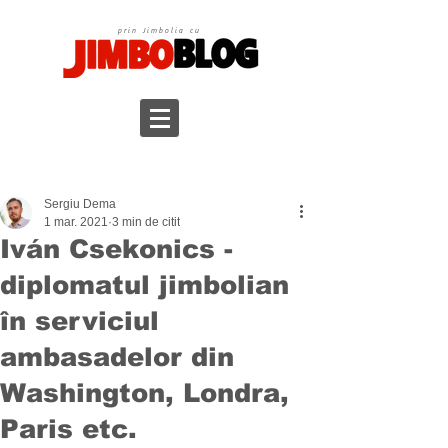
prin Jimbolia cu
Sergiu Dema
1 mar. 2021
3 min de citit
Iván Csekonics -
diplomatul jimbolian
în serviciul
ambasadelor din
Washington, Londra,
Paris etc.