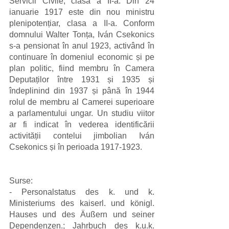
Servicii Civile, clasa a II-a. Din 24 
ianuarie 1917 este din nou ministru 
plenipotențiar, clasa a II-a. Conform 
domnului Walter Tonța, Iván Csekonics 
s-a pensionat în anul 1923, activând în 
continuare în domeniul economic și pe 
plan politic, fiind membru în Camera 
Deputaților între 1931 și 1935 și 
îndeplinind din 1937 și până în 1944 
rolul de membru al Camerei superioare 
a parlamentului ungar. Un studiu viitor 
ar fi indicat în vederea identificării 
activității contelui jimbolian Iván 
Csekonics și în perioada 1917-1923. 
Surse:
- Personalstatus des k. und k. 
Ministeriums des kaiserl. und königl. 
Hauses und des Äußern und seiner 
Dependenzen.; Jahrbuch des k.u.k. 