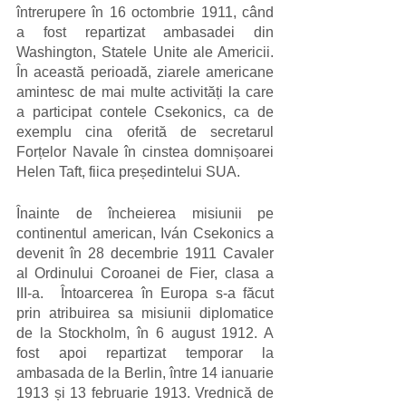
întrerupere în 16 octombrie 1911, când 
a fost repartizat ambasadei din 
Washington, Statele Unite ale Americii. 
În această perioadă, ziarele americane 
amintesc de mai multe activități la care 
a participat contele Csekonics, ca de 
exemplu cina oferită de secretarul 
Forțelor Navale în cinstea domnișoarei 
Helen Taft, fiica președintelui SUA.
Înainte de încheierea misiunii pe 
continentul american, Iván Csekonics a 
devenit în 28 decembrie 1911 Cavaler 
al Ordinului Coroanei de Fier, clasa a 
III-a. 	Întoarcerea în Europa s-a făcut 
prin atribuirea sa misiunii diplomatice 
de la Stockholm, în 6 august 1912. A 
fost apoi repartizat temporar la 
ambasada de la Berlin, între 14 ianuarie 
1913 și 13 februarie 1913. Vrednică de 