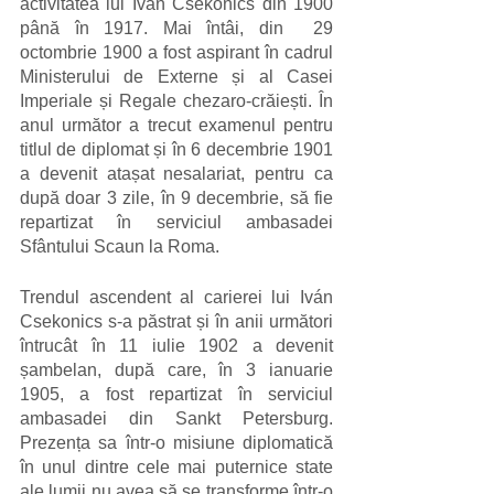
activitatea lui Iván Csekonics din 1900 
până în 1917. Mai întâi, din  29 
octombrie 1900 a fost aspirant în cadrul 
Ministerului de Externe și al Casei 
Imperiale și Regale chezaro-crăiești. În 
anul următor a trecut examenul pentru 
titlul de diplomat și în 6 decembrie 1901 
a devenit atașat nesalariat, pentru ca 
după doar 3 zile, în 9 decembrie, să fie 
repartizat în serviciul ambasadei 
Sfântului Scaun la Roma. 
Trendul ascendent al carierei lui Iván 
Csekonics s-a păstrat și în anii următori 
întrucât în 11 iulie 1902 a devenit 
șambelan, după care, în 3 ianuarie 
1905, a fost repartizat în serviciul 
ambasadei din Sankt Petersburg. 
Prezența sa într-o misiune diplomatică 
în unul dintre cele mai puternice state 
ale lumii nu avea să se transforme într-o 