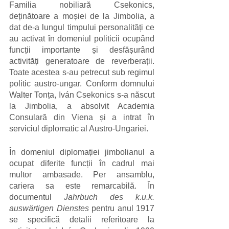
Familia nobiliară Csekonics, 
deținătoare a moșiei de la Jimbolia, a 
dat de-a lungul timpului personalități ce 
au activat în domeniul politicii ocupând 
funcții importante și desfășurând 
activități generatoare de reverberații. 
Toate acestea s-au petrecut sub regimul 
politic austro-ungar. Conform domnului 
Walter Tonța, Iván Csekonics s-a născut 
la Jimbolia, a absolvit Academia 
Consulară din Viena și a intrat în 
serviciul diplomatic al Austro-Ungariei.
În domeniul diplomației jimbolianul a 
ocupat diferite funcții în cadrul mai 
multor ambasade. Per ansamblu, 
cariera sa este remarcabilă. În 
documentul 
Jahrbuch des k.u.k. 
auswärtigen Dienstes
 pentru anul 1917 
se specifică detalii referitoare la 