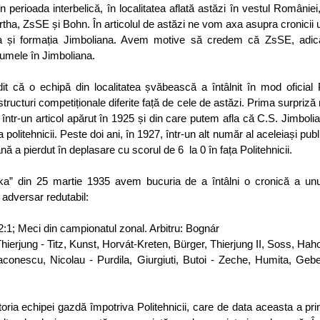
în perioada interbelică, în localitatea aflată astăzi în vestul României,
ertha, ZsSE și Bohn. În articolul de astăzi ne vom axa asupra cronicii u
ra și formația Jimboliana. Avem motive să credem că ZsSE, adică 
numele în Jimboliana. 
t că o echipă din localitatea șvăbească a întâlnit în mod oficial P
tructuri competiționale diferite față de cele de astăzi. Prima surpriză
într-un articol apărut în 1925 și din care putem afla că C.S. Jimbolia 
 politehnicii. Peste doi ani, în 1927, într-un alt număr al aceleiași publi
nă a pierdut în deplasare cu scorul de 6  la 0 în fața Politehnicii. 
tika” din 25 martie 1935 avem bucuria de a întâlni o cronică a unu
i adversar redutabil:
 2:1; Meci din campionatul zonal. Arbitru: Bognár
, Thierjung - Titz, Kunst, Horvát-Kreten, Bürger, Thierjung II, Soss, Hah
aconescu, Nicolau - Purdila, Giurgiuti, Butoi - Zeche, Humita, Gebef
ria echipei gazdă împotriva Politehnicii, care de data aceasta a prins