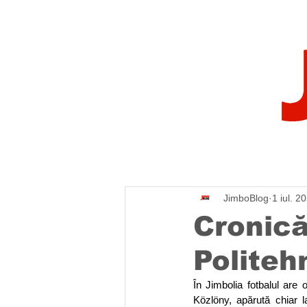
JimboBlog
1 iul. 2
Cronică
Politeh
În Jimbolia fotbalul are 
Közlöny, apărută chiar l