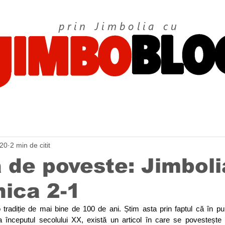
prin Jimbolia cu
020
2 min de citit
 de poveste: Jimboli
nica 2-1
o tradiție de mai bine de 100 de ani. Știm asta prin faptul că în pu
a începutul secolului XX, există un articol în care se povestește 