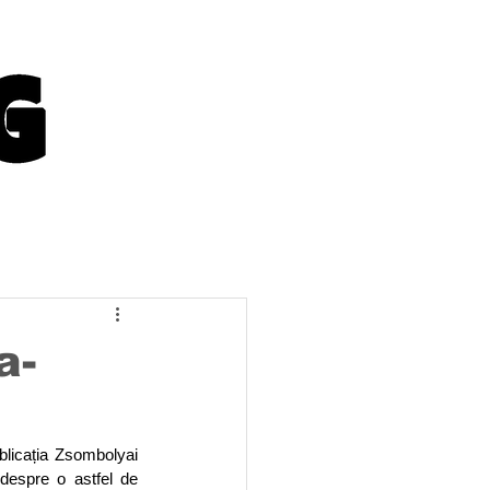
a-
blicația Zsombolyai 
despre o astfel de 