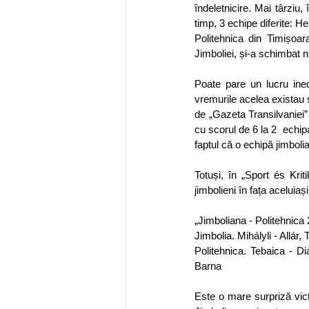
îndeletnicire. Mai târziu, 
timp, 3 echipe diferite: H
Politehnica din Timișoa
Jimboliei, și-a schimbat 
Poate pare un lucru inedi
vremurile acelea existau s
de „Gazeta Transilvaniei” 
cu scorul de 6 la 2  echipa
faptul că o echipă jimbolia
Totuși, în „Sport és Kri
jimbolieni în fața aceluiaș
„Jimboliana - Politehnica
Jimbolia. Mihályli - Allár
Politehnica. Tebaica - Di
Barna
Este o mare surpriză victo