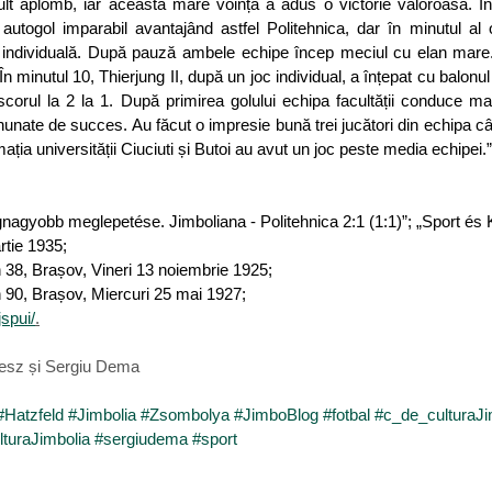
lt aplomb, iar această mare voință a adus o victorie valoroasă. În m
utogol imparabil avantajând astfel Politehnica, dar în minutul al o
 individuală. După pauză ambele echipe încep meciul cu elan mare
n minutul 10, Thierjung II, după un joc individual, a înțepat cu balonul 
orul la 2 la 1. După primirea golului echipa facultății conduce mai
ununate de succes. Au făcut o impresie bună trei jucători din echipa câș
rmația universității Ciuciuti și Butoi au avut un joc peste media echipei.”
gnagyobb meglepetése. Jimboliana - Politehnica 2:1 (1:1)”; „Sport és Kr
rtie 1935;
n 38, Brașov, Vineri 13 noiembrie 1925;
n 90, Brașov, Miercuri 25 mai 1927;
jspui/
.
tesz și Sergiu Dema
#Hatzfeld
#Jimbolia
#Zsombolya
#JimboBlog
#fotbal
#c_de_culturaJi
turaJimbolia
#sergiudema
#sport