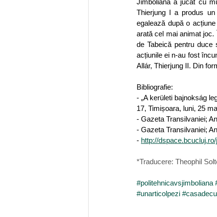
Jimboliana a jucat cu mu
Thierjung I a produs un a
egalează după o acțiune
arată cel mai animat joc. Î
de Tabeică pentru duce sc
acțiunile ei n-au fost înc
Allár, Thierjung II. Din fo
Bibliografie:
- „A kerületi bajnokság le
17, Timișoara, luni, 25 ma
- Gazeta Transilvaniei; A
- Gazeta Transilvaniei; A
- 
http://dspace.bcucluj.ro/
*Traducere: Theophil Sol
#politehnicavsjimboliana
#unarticolpezi
#casadecul