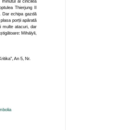
inutul al cincilea 
ptulea Thierjung II 
. Dar echipa gazdă 
plasa porții apărată 
 multe atacuri, dar 
tigătoare: Mihályli, 
itika”, An 5, Nr. 
mbolia