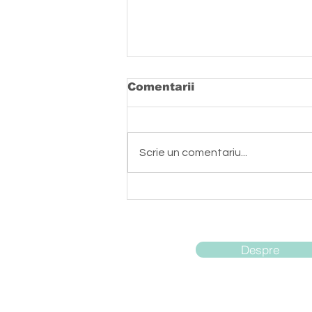
Comentarii
Scrie un comentariu...
Jimbolia - leagănul
fotbalului de club din
România
Despre