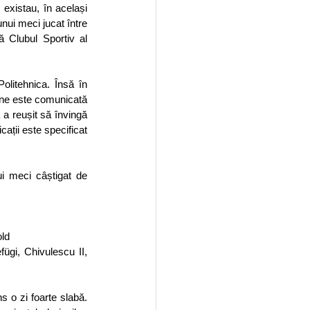
 existau, în același 
nui meci jucat între 
Clubul Sportiv al 
olitehnica. Însă în 
 ne este comunicată 
a reușit să învingă 
cații este specificat 
i meci câștigat de 
old
ügi, Chivulescu II, 
 o zi foarte slabă. 