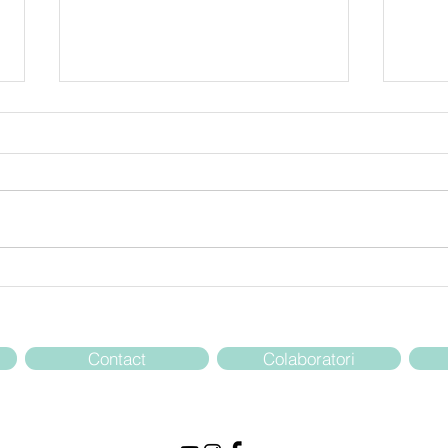
Gânduri în siajul
In 
Ten
Deportării în Bărăgan
Contact
Colaboratori