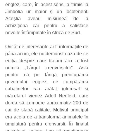
englez, care, în acest sens, a trimis la 
Jimbolia un maior și un locotenent. 
Aceștia aveau misiunea de a 
achiziționa cai pentru a satisface 
nevoile întâmpinate în Africa de Sud. 
Oricât de interesante ar fi informațiile de 
până acum, ele nu demonstrează de ce 
ediția despre care tratăm aici a fost 
numită „Târgul crenvurștilor”. Asta 
pentru că pe lângă preocuparea 
guvernului englez, de cumpărarea 
cabalinelor s-a arătat interesat și 
măcelarul vienez Adolf Neufeld, care 
dorea să cumpere aproximativ 200 de 
cai de slabă calitate. Motivul principal 
era acela de a transforma animalele în 
umplutură pentru crenvurști. În finalul 
articolului, autorul ține să menționeze 