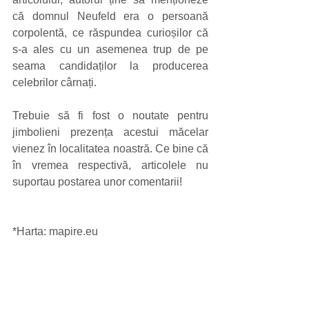
că domnul Neufeld era o persoană 
corpolentă, ce răspundea curioșilor că 
s-a ales cu un asemenea trup de pe 
seama candidaților la producerea 
celebrilor cârnați.
Trebuie să fi fost o noutate pentru 
jimbolieni prezența acestui măcelar 
vienez în localitatea noastră. Ce bine că 
în vremea respectivă, articolele nu 
suportau postarea unor comentarii!
*Harta: mapire.eu