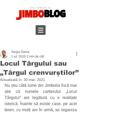
prin Jimbolia cu
Sergiu Dema
1 iul. 2020
2 min de citit
Locul Târgului sau
„Târgul crenvurștilor”
Actualizată în:
30 mar. 2021
Nu știu câtă lume din Jimbolia încă mai 
știe că numele cartierului „Locul 
Târgului” are legătură cu o realitate 
istorică. Înainte să existe case, pe acel 
teren, cu mulți ani în urmă, se organiza 