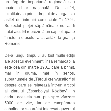
un târg de importanță regională sau 
poate chiar națională. De altfel, 
localitatea a primit dreptul de a organiza 
astfel de întruniri comerciale în 1794. 
Subiectul pieței săptămânale nu va fi 
tratat aici. El reprezintă un capitol aparte 
în istoria orașului aflat astăzi la granița 
României. 
De-a lungul timpului au fost multe ediții 
ale acestui eveniment, însă remarcabilă 
este cea din martie 1901, care a primit, 
mai în glumă, mai în serios, 
supranumele de „Târgul crenvurștilor” și 
despre care se relatează într-un articol 
al ziarului „Zsombolyai Közlöny”. În 
cadrul acesteia s-au pus spre vânzare 
5000 de vite, iar de cumpărarea 
cabalinelor s-a arătat interesat guvernul 