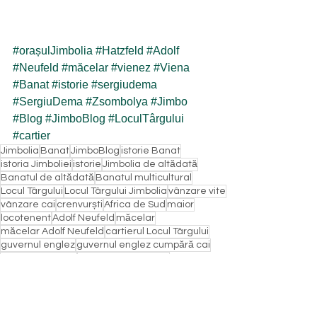
#orașulJimbolia
#Hatzfeld
#Adolf
#Neufeld
#măcelar
#vienez
#Viena
#Banat
#istorie
#sergiudema
#SergiuDema
#Zsombolya
#Jimbo
#Blog
#JimboBlog
#LoculTârgului
#cartier
Jimbolia
Banat
JimboBlog
istorie Banat
istoria Jimboliei
istorie
Jimbolia de altădată
Banatul de altădată
Banatul multicultural
Locul Târgului
Locul Târgului Jimbolia
vânzare vite
vânzare cai
crenvurști
Africa de Sud
maior
locotenent
Adolf Neufeld
măcelar
măcelar Adolf Neufeld
cartierul Locul Târgului
guvernul englez
guvernul englez cumpără cai
mâncare din cal
Adolf Neufeld Viena
Adolf Neufeld Wien
cabaline
vacă
piață
târg în Banat
Istorie
Sergiu Dema