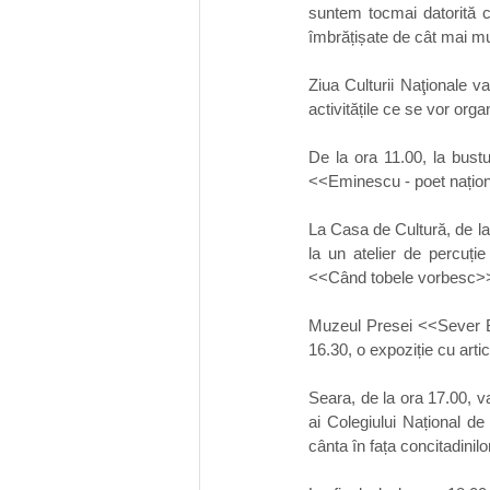
suntem tocmai datorită cul
îmbrățișate de cât mai mul
Ziua Culturii Naţionale va 
activitățile ce se vor org
De la ora 11.00, la bustu
<<Eminescu - poet național
La Casa de Cultură, de la 
la un atelier de percuț
<<Când tobele vorbesc>
Muzeul Presei <<Sever Boc
16.30, o expoziție cu artic
Seara, de la ora 17.00, va
ai Colegiului Național de
cânta în fața concitadinilo