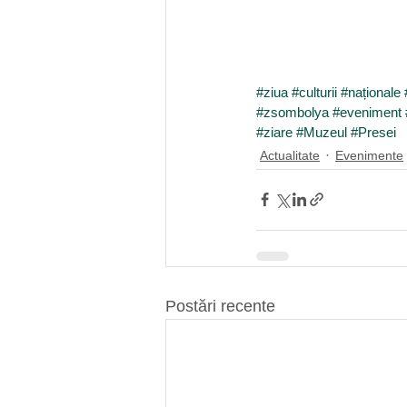
#ziua
#culturii
#naționale
#zsombolya
#eveniment
#ziare
#Muzeul
#Presei
Actualitate
Evenimente
Postări recente