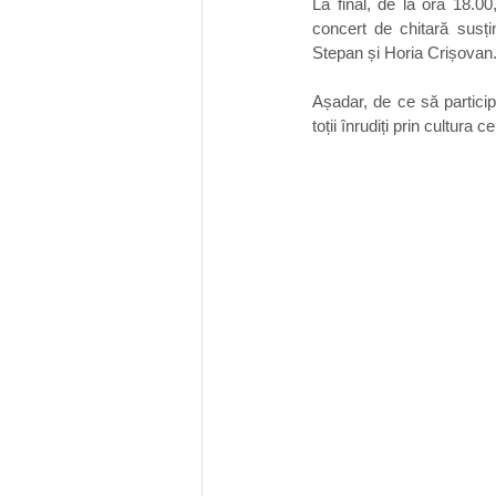
La final, de la ora 18.00
concert de chitară susți
Stepan și Horia Crișovan. 
Așadar, de ce să partici
toții înrudiți prin cultura c