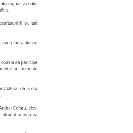
rilor, iar valorile, 
țile. 
sfășurării lor, iată 
a avea loc acțiunea 
. 
ocazia să participe 
imentul se numește 
 Cultură, de la ora 
. 
ndrei Cofaru, elevi 
 întrucât acesta va 