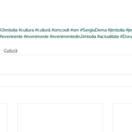
#Jimbolia
#cultura
#cultură
#omcoolt
#om
#SergiuDema
#jimbolia
#ji
#eveninente
#evenimente
#evenimentedinJimbolia
#actualitate
#Dor
Cultură