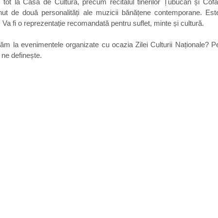
, tot la Casa de Cultură, precum recitalul tinerilor Țubucan și Cof
nut de două personalități ale muzicii bănățene contemporane. Este
Va fi o reprezentație recomandată pentru suflet, minte și cultură. 
păm la evenimentele organizate cu ocazia Zilei Culturii Naționale? P
e ne definește. 