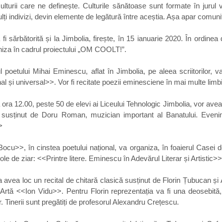
turii care ne definește. Culturile sănătoase sunt formate în jurul valo
ți indivizi, devin elemente de legătură între aceștia. Așa apar comunită
fi sărbătorită și la Jimbolia, firește, în 15 ianuarie 2020. În ordinea de
aniza în cadrul proiectului „OM COOLT!”. 
l poetului Mihai Eminescu, aflat în Jimbolia, pe aleea scriitorilor, v
 și universal>>. Vor fi recitate poezii eminesciene în mai multe limbi
ora 12.00, peste 50 de elevi ai Liceului Tehnologic Jimbolia, vor avea 
ie susținut de Doru Roman, muzician important al Banatului. Even
>
u>>, în cinstea poetului național, va organiza, în foaierul Casei de
ole de ziar: <<Printre litere. Eminescu în Adevărul Literar și Artistic>>
 avea loc un recital de chitară clasică susținut de Florin Țubucan și A
 Artă <<Ion Vidu>>. Pentru Florin reprezentația va fi una deosebită,
r. Tinerii sunt pregătiți de profesorul Alexandru Crețescu. 