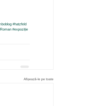
mboblog
#hatzfeld
uRoman
#expoziție
Afișează-le pe toate