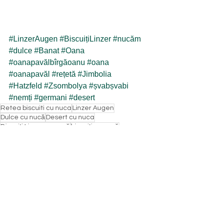
#LinzerAugen
#BiscuițiLinzer
#nucăm
#dulce
#Banat
#Oana
#oanapavălbîrgăoanu
#oana
#oanapavăl
#rețetă
#Jimbolia
#Hatzfeld
#Zsombolya
#șvabșvabi
#nemți
#germani
#desert
Retea biscuiti cu nuca
Linzer Augen
Dulce cu nucă
Desert cu nuca
Biscuiți Linzer cu nucă
biscuiți cu nucă
Rețete
Oana Pavăl (Bîrgăoanu)