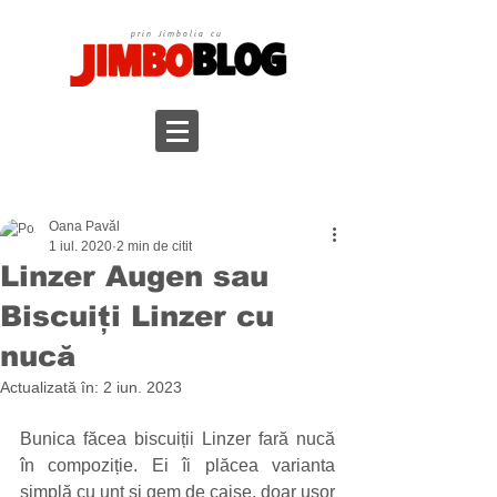
prin Jimbolia cu
Oana Pavăl
1 iul. 2020
2 min de citit
Linzer Augen sau
Biscuiți Linzer cu
nucă
Actualizată în:
2 iun. 2023
Bunica făcea biscuiții Linzer fară nucă 
în compoziție. Ei îi plăcea varianta 
simplă cu unt și gem de caise, doar ușor 