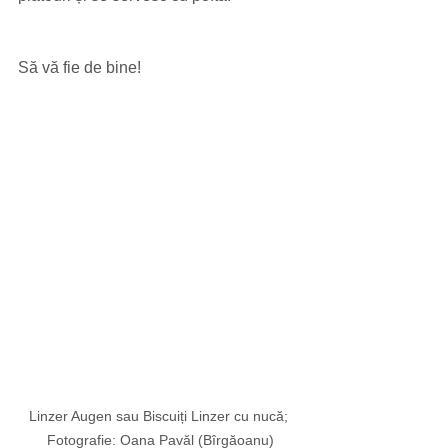
Să vă fie de bine!
Linzer Augen sau Biscuiți Linzer cu nucă; 
Fotografie: Oana Pavăl (Bîrgăoanu)