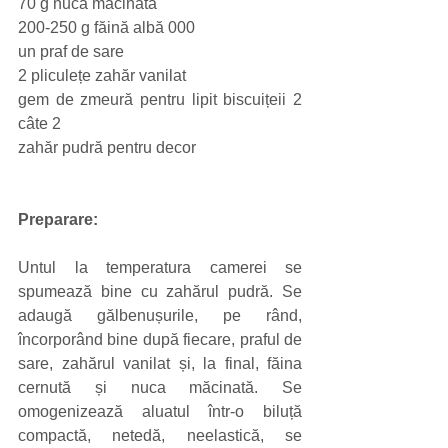
70 g nucă măcinată
200-250 g făină albă 000
un praf de sare
2 pliculețe zahăr vanilat
gem de zmeură pentru lipit biscuițeii 2 
câte 2
zahăr pudră pentru decor
Preparare:
Untul la temperatura camerei se 
spumează bine cu zahărul pudră. Se 
adaugă gălbenușurile, pe rând, 
încorporând bine după fiecare, praful de 
sare, zahărul vanilat și, la final, făina 
cernută și nuca măcinată. Se 
omogenizează aluatul într-o biluță 
compactă, netedă, neelastică, se 