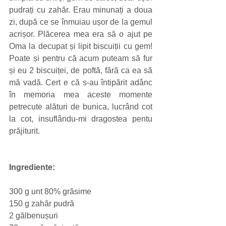
pudrați cu zahăr. Erau minunați a doua 
zi, după ce se înmuiau ușor de la gemul 
acrișor. Plăcerea mea era să o ajut pe 
Oma la decupat și lipit biscuiții cu gem! 
Poate și pentru că acum puteam să fur 
și eu 2 biscuiței, de poftă, fără ca ea să 
mă vadă. Cert e că s-au întipărit adânc 
în memoria mea aceste momente 
petrecute alături de bunica, lucrând cot 
la cot, insuflându-mi dragostea pentu 
prăjiturit.
Ingrediente:
300 g unt 80% grăsime
150 g zahăr pudră
2 gălbenușuri