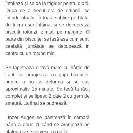
înfoliază și se dă la frigider pentru o oră. 
După ce a trecut ora de odihnă, se 
întinde aluatul în foaie subțire pe blatul 
de lucru ușor înfăinat și se decupează 
biscuiți rotunzi, zimțați pe margine. O 
parte din biscuiței se lasă așa cum sunt, 
cealaltă jumătate se decupează în 
centru cu un rotund mic.
Se tapetează o tavă mare cu hârtie de 
copt, se aranjează cu grijă biscuițeii 
pentru a nu se deforma și se coc 
aproximativ 15 minute. Se lasă la răcit 
complet și se lipesc 2 câte 2 cu gem de 
zmeură. La final se pudrează.
Linzer Augen se păstrează în cămară 
până a doua zi când se aranjează pe 
platouri și se servesc cu poftă.