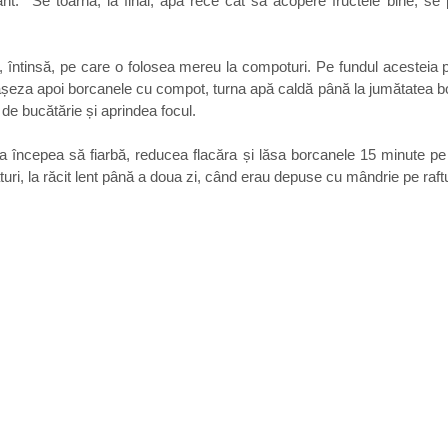
nt.  Se toarnă, la final, apă rece cât să acopere fructele bine, se
 întinsă, pe care o folosea mereu la compoturi. Pe fundul acesteia 
, așeza apoi borcanele cu compot, turna apă caldă până la jumătatea b
de bucătărie și aprindea focul.
 începea să fiarbă, reducea flacăra și lăsa borcanele 15 minute pe f
uri, la răcit lent până a doua zi, când erau depuse cu mândrie pe raftu