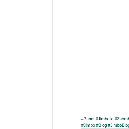
#Banat
#Jimbolia
#Zsomb
#Jimbo
#Blog
#JimboBlo