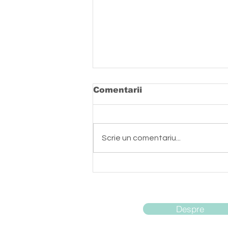
Comentarii
Scrie un comentariu...
Cotletul de porc din
Jimbolia - propunerea
noastră pentru meniul
de Anul Nou
Despre