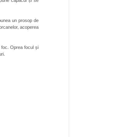
 pune capacul și se 
punea un prosop de 
orcanelor, acoperea 
oc. Oprea focul și 
ri.