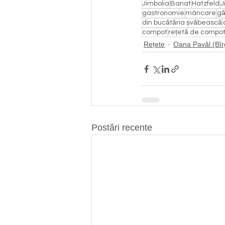
Jimbolia
Banat
Hatzfeld
J
gastronomie
mâncare
gă
din bucătăria șvăbească
compot
rețetă de compo
Rețete
Oana Pavăl (Bî
Postări recente