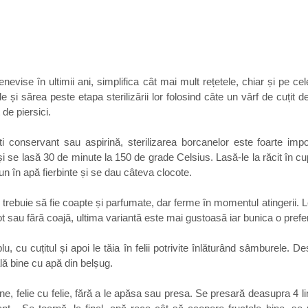
evise în ultimii ani, simplifica cât mai mult rețetele, chiar și pe ce
 și sărea peste etapa sterilizării lor folosind câte un vârf de cuțit d
de piersici.
i conservant sau aspirină, sterilizarea borcanelor este foarte impo
și se lasă 30 de minute la 150 de grade Celsius. Lasă-le la răcit în cu
n în apă fierbinte și se dau câteva clocote.
, trebuie să fie coapte și parfumate, dar ferme în momentul atingerii. Le
t sau fără coajă, ultima variantă este mai gustoasă iar bunica o prefe
 cu cuțitul și apoi le tăia în felii potrivite înlăturând sâmburele. Desi
ală bine cu apă din belșug.
ne, felie cu felie, fără a le apăsa sau presa. Se presară deasupra 4 li