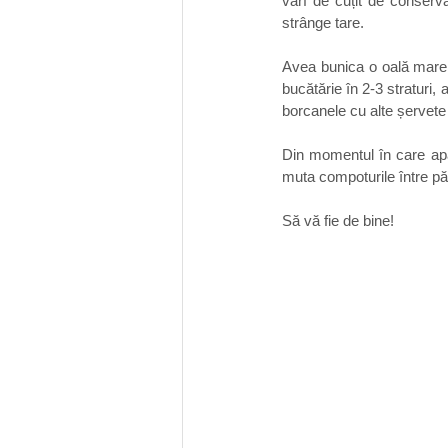
vârf de cuțit de conserva
strânge tare.
Avea bunica o oală mare,
bucătărie în 2-3 straturi
borcanele cu alte șervete 
Din momentul în care apa
muta compoturile între păt
Să vă fie de bine!