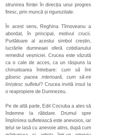
strunirea ființei în direcția unui progres 
firesc, prin muncă și rigurozitate. 
În acest sens, Reghina Tîrnoveanu a 
abordat, în principal, motivul crucii. 
Purtătoare al acestui simbol creștin, 
lucrările dumneaei oferă cotidianului 
remediul veșniciei. Crucea este văzută 
ca o cale de acces, ca un răspuns la 
chinuitoarea întrebare: c
um să îmi 
găsesc pacea interioară, cum să-mi 
liniștesc sufletul
? Crucea invită insul la 
o reapropiere de Dumnezeu. 
Pe de altă parte, Edit Cociuba a ales să 
îndemne la răbdare. Drumul spre 
împlinirea sufletească este anevoios, iar 
țelul se lasă cu anevoie atins, după cum 
mărturisea și artista într-un interviu 