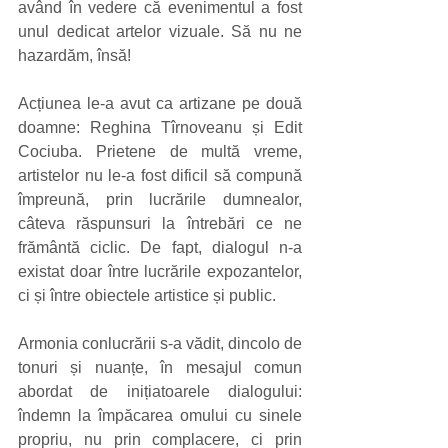
având în vedere că evenimentul a fost 
unul dedicat artelor vizuale. Să nu ne 
hazardăm, însă! 
Acțiunea le-a avut ca artizane pe două 
doamne: Reghina Tîrnoveanu și Edit 
Cociuba. Prietene de multă vreme, 
artistelor nu le-a fost dificil să compună 
împreună, prin lucrările dumnealor, 
câteva răspunsuri la întrebări ce ne 
frământă ciclic. De fapt, dialogul n-a 
existat doar între lucrările expozantelor, 
ci și între obiectele artistice și public. 
Armonia conlucrării s-a vădit, dincolo de 
tonuri și nuanțe, în mesajul comun 
abordat de inițiatoarele dialogului: 
îndemn la împăcarea omului cu sinele 
propriu, nu prin complacere, ci prin 