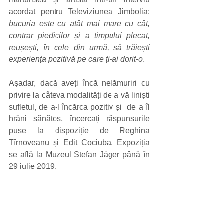
acordat pentru Televiziunea Jimbolia: 
bucuria este cu atât mai mare cu cât, 
contrar piedicilor și a timpului plecat, 
reușești, în cele din urmă, să trăiești 
experiența pozitivă pe care ți-ai dorit-o
. 
Așadar, dacă aveți încă nelămuriri cu 
privire la câteva modalități de a vă liniști 
sufletul, de a-l încărca pozitiv și  de a îl 
hrăni sănătos, încercați răspunsurile 
puse la dispoziție de Reghina 
Tîrnoveanu și Edit Cociuba. Expoziția 
se află la Muzeul Stefan Jäger până în 
29 iulie 2019.