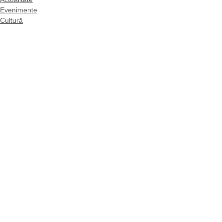
Evenimente
Cultură
Afișează-le pe toate
Postări recente