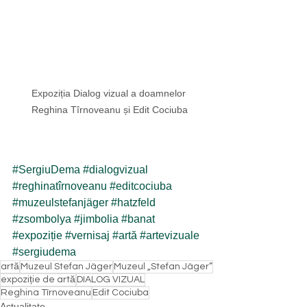
Expoziția Dialog vizual a doamnelor 
Reghina Tîrnoveanu și Edit Cociuba
#SergiuDema
#dialogvizual
#reghinatîrnoveanu
#editcociuba
#muzeulstefanjäger
#hatzfeld
#zsombolya
#jimbolia
#banat
#expoziție
#vernisaj
#artă
#artevizuale
#sergiudema
artă
Muzeul Stefan Jäger
Muzeul „Stefan Jäger”
expoziție de artă
DIALOG VIZUAL
Reghina Tîrnoveanu
Edit Cociuba
Actualitate