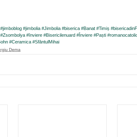
#jimboblog
#jimbolia
#Jimbolia
#biserica
#Banat
#Timiș
#bisericadin
#Zsombolya
#înviere
#Bisericilenuard
#Înviere
#Paști
#romanocatolic
Bohn
#Ceramica
#SfântulMihai
rgiu Dema