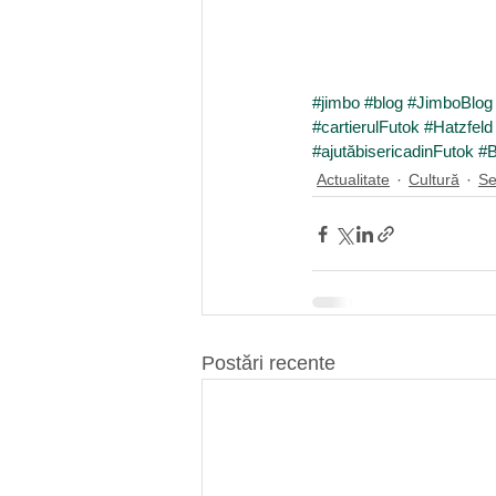
#jimbo
#blog
#JimboBlog
#cartierulFutok
#Hatzfeld
#ajutăbisericadinFutok
#
Actualitate
Cultură
Se
Postări recente