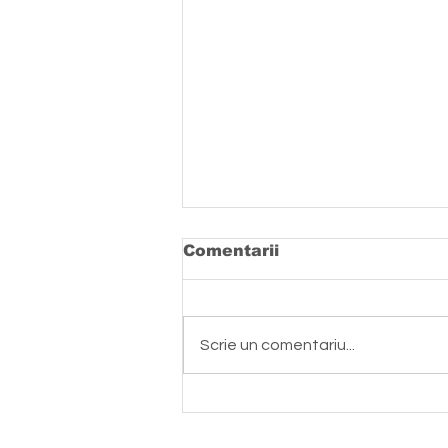
Comentarii
Scrie un comentariu...
Gânduri în siajul
Deportării în Bărăgan