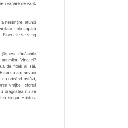
tă-n vânare de vânt. 
a nesimțire, atunci 
initate - ele capătă 
Bisericile se sting 
 țâșnesc rădăcinile 
patimilor. Vina ei? 
de fideli ai săi, 
Biserica are nevoie 
 ca oricând astăzi, 
ea vrajbei, efortul 
 cu dragostea nu se 
tea singur Hristos. 