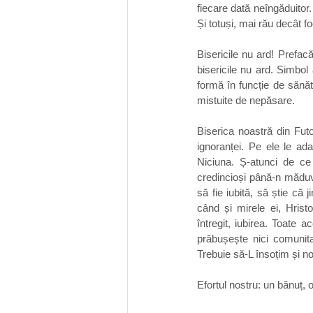
fiecare dată neîngăduitor.
Și totuși, mai rău decât 
Bisericile nu ard! Prefac
bisericile nu ard. Simbol 
formă în funcție de sănăta
mistuite de nepăsare.
Biserica noastră din Futok
ignoranței. Pe ele le ada
Niciuna. Ș-atunci de ce
credincioși până-n măduva
să fie iubită, să știe că
când și mirele ei, Hristo
întregit, iubirea. Toate 
prăbușește nici comunitat
Trebuie să-L însoțim și n
Efortul nostru: un bănuț,