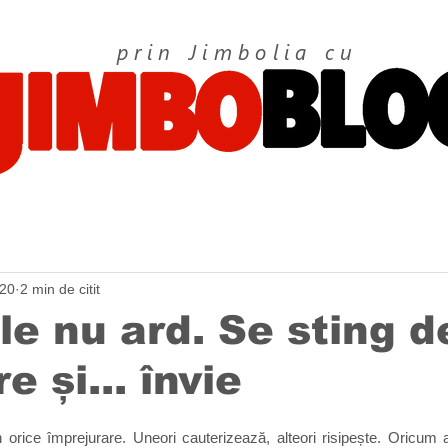
prin Jimbolia cu
020
2 min de citit
ile nu ard. Se sting d
 și... învie
rice împrejurare. Uneori cauterizează, alteori risipește. Oricum ar