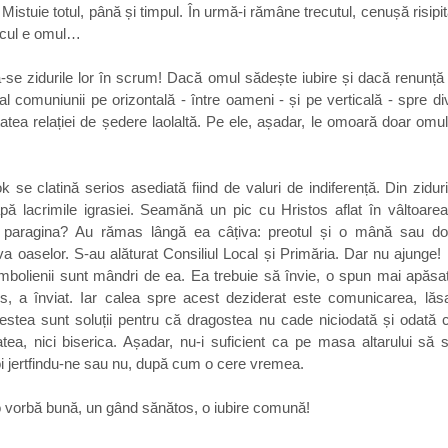
 Mistuie totul, până și timpul. În urmă-i rămâne trecutul, cenușă risipi
focul e omul…
ă-se zidurile lor în scrum! Dacă omul sădește iubire și dacă renunță l
al comuniunii pe orizontală - între oameni - și pe verticală - spre div
tea relației de ședere laolaltă. Pe ele, așadar, le omoară doar omul. 
 se clatină serios asediată fiind de valuri de indiferență. Din ziduri
pă lacrimile igrasiei. Seamănă un pic cu Hristos aflat în vâltoarea 
 paragina? Au rămas lângă ea câțiva: preotul și o mână sau două 
 oaselor. S-au alăturat Consiliul Local și Primăria. Dar nu ajunge! 
 jimbolienii sunt mândri de ea. Ea trebuie să învie, o spun mai apăsat
s, a înviat. Iar calea spre acest deziderat este comunicarea, lăsar
acestea sunt soluții pentru că dragostea nu cade niciodată și odată
ea, nici biserica. Așadar, nu-i suficient ca pe masa altarului să s
oi jertfindu-ne sau nu, după cum o cere vremea.
 o vorbă bună, un gând sănătos, o iubire comună!