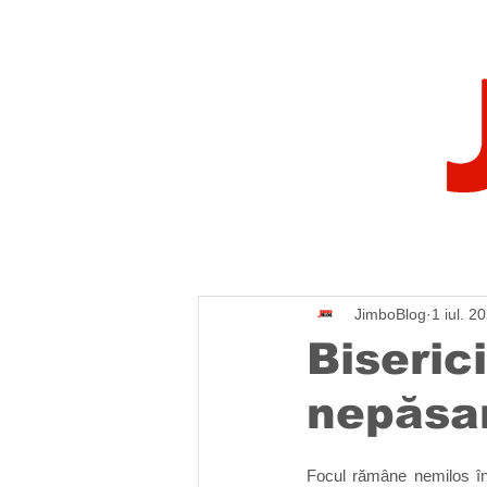
JimboBlog
1 iul. 2
Biseric
nepăsare
Focul rămâne nemilos în o