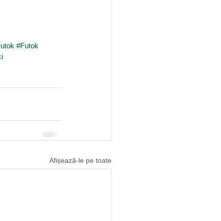
Futok
#Futok
i
Afișează-le pe toate