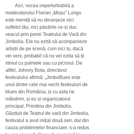
        Aici, vocea imperturbabilă a 
moderatorului Florian „Moșu” Lungu 
este menită să nu deranjeze nici 
sufletul tău, nici păsările ce-și duc 
veacul prin pomii Teatrului de Vară din 
Jimbolia. Ele nu ezită să acompanieze 
artiștii de pe scenă, cum nici tu, dacă 
vei veni, probabil că nu vei ezita să ții 
ritmul cu palmele sau cu piciorul. De 
altfel, Johnny Bota, directorul 
festivalului afirmă: „JimboBues este 
unul dintre cele mai vechi festivaluri de 
blues din România, și cu asta ne 
mândrim, și eu și organizatorul 
principal, Primăria din Jimbolia. 
Găzduit de Teatrul de vară din Jimbolia, 
festivalul a avut inițial două seri, dar din 
cauza problemelor financiare, s-a redus 