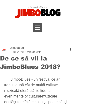
prin Jimbolia cu
JimboBlog
1 iul. 2020
2 min de citit
De ce să vii la
JimboBlues 2018?
       JimboBlues - un festival ce ar 
trebui, după cât de multă calitate 
muzicală oferă, să fie lider al 
evenimentelor cultural-muzicale 
desfășurate în Jimbolia și, poate că, și 