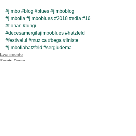
#jimbo
#blog
#blues
#jimboblog
#jimbolia
#jimboblues
#2018
#edia
#16
#florian
#lungu
#decesamergilajimboblues
#hatzfeld
#festivalul
#muzica
#bega
#liniste
#jimboliahatzfeld
#sergiudema
Evenimente
Sergiu Dema
Cultură
Afișează-le pe toate
Postări recente