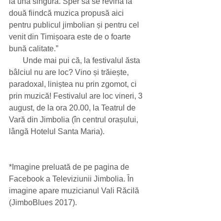
la una singură. Sper să se revină la 
două fiindcă muzica propusă aici 
pentru publicul jimbolian și pentru cel 
venit din Timișoara este de o foarte 
bună calitate.”
       Unde mai pui că, la festivalul ăsta 
bâlciul nu are loc? Vino și trăiește, 
paradoxal, liniștea nu prin zgomot, ci 
prin muzică! Festivalul are loc vineri, 3 
august, de la ora 20.00, la Teatrul de 
Vară din Jimbolia (în centrul orașului, 
lângă Hotelul Santa Maria).
*Imagine preluată de pe pagina de 
Facebook a Televiziunii Jimbolia. În 
imagine apare muzicianul Vali Răcilă 
(JimboBlues 2017).