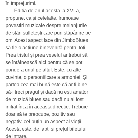
în împrejurimi.
       Ediția de anul acesta, a XVI-a, 
propune, ca și celelalte, frumoase 
povestiri muzicale despre melanjurile 
de stări sufletești care pun stăpânire pe 
om. Acest aspect face din JimboBlues 
să fie o acțiune binevenită pentru toți. 
Prea tristul și prea veselul ar trebui să 
se întâlnească aici pentru că se pot 
pondera unul pe altul. Este, cu alte 
cuvinte, o personificare a armoniei. Și 
partea cea mai bună este că ar fi bine 
să-i treci pragul și dacă nu ești amator 
de muzică blues sau dacă nu ai fost 
inițiat încă în această direcție. Trebuie 
doar să te preocupe, pozitiv sau 
negativ, cel puțin un aspect al vieții. 
Acesta este, de fapt, și prețul biletului 
de intrare. 