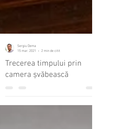
Sergiu Dema
15 mar. 2021
2 min de citit
Trecerea timpului prin
camera șvăbească