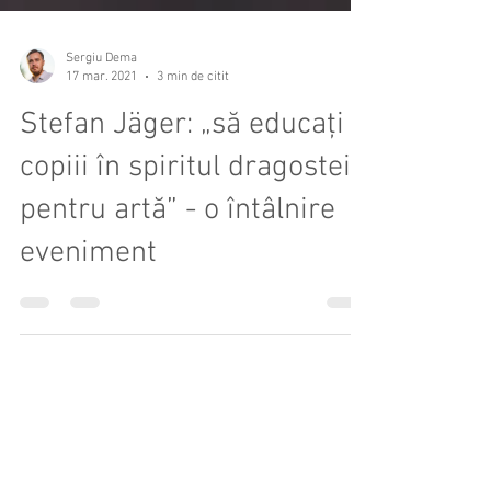
Sergiu Dema
17 mar. 2021
3 min de citit
Stefan Jäger: „să educați
copiii în spiritul dragostei
pentru artă” - o întâlnire
eveniment