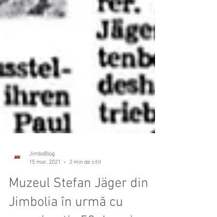
JimboBlog
15 mar. 2021
2 min de citit
Muzeul Stefan Jäger din