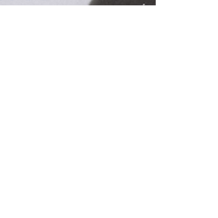
JimboBlog
15 feb. 2021
1 min de citit
Petre Stoica - „un foc
menit să mențină și nu să