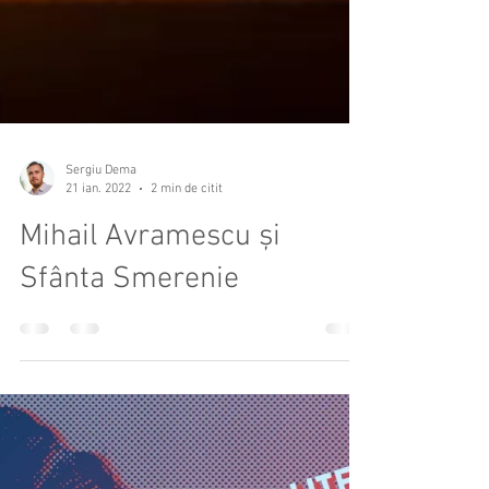
Sergiu Dema
21 ian. 2022
2 min de citit
Mihail Avramescu și
Sfânta Smerenie