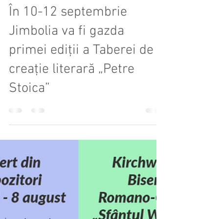
Cristina Dema
5 sept. 2021
1 min de citit
În 10-12 septembrie
Jimbolia va fi gazda
primei ediții a Taberei de
creație literară „Petre
Stoica”