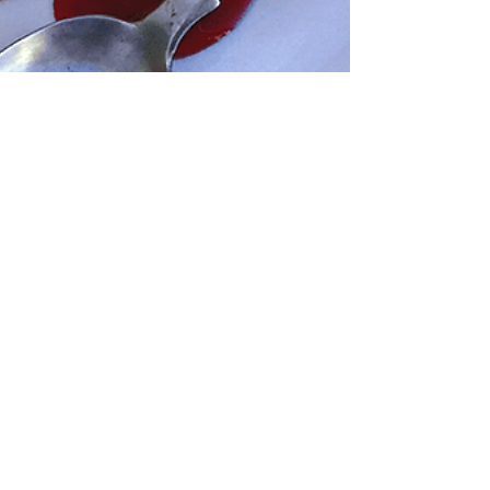
Oana Pavăl
23 mar. 2021
5 min de citit